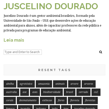
JUSCELINO DOURADO
Juscelino Dourado é um gestor ambiental brasileiro, formado pela
Universidade de São Paulo – USP, que desenvolve ações de educação
ambiental para alunos, além de capacitar professores da rede pública e
privada para programas de educação ambiental.
Leia mais
RESENT TAGS
abelha
agrotóxico
amazonia
animais
arvore
arvores
australia
ave
aves
biodiversidade
brasil
cerrado
co2
corais
desmatamento
extincao
flores
floresta
florestas
fumaça
incendio
indigena
indio
inpe
juscelino dourado