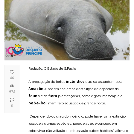
Redação, O Estado de S.Paulo
46
A propagação de fortes
incêndios
que se estendem pela
Amazônia
podem acelerar a destruição de espécies da
978
fauna
e da
flora
já ameaçadas, como o gato-maracajá e o
peixe-boi,
mamífero aquático de grande porte.
0
“Dependendo do grau do incêndio, pode haver uma extinção
local de algumas espécies, porque as que conseguem
sobreviver não voltarão ali e buscarão outros hábitats”, afirma o