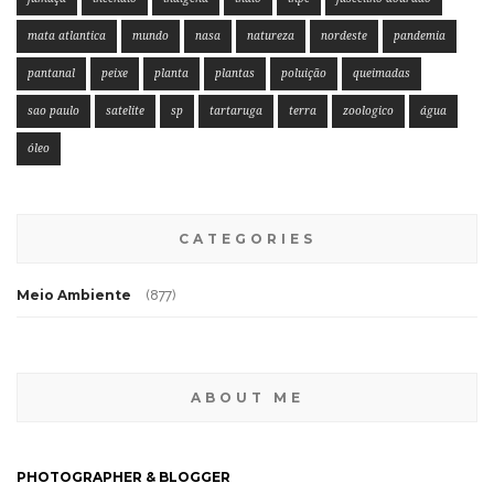
mata atlantica
mundo
nasa
natureza
nordeste
pandemia
pantanal
peixe
planta
plantas
poluição
queimadas
sao paulo
satelite
sp
tartaruga
terra
zoologico
água
óleo
CATEGORIES
Meio Ambiente
(877)
ABOUT ME
PHOTOGRAPHER & BLOGGER