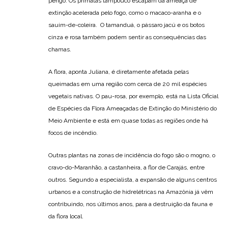
perigo. Os primatas tampouco escapam da ameaça de
extinção acelerada pelo fogo, como o macaco-aranha e o
sauim-de-coleira. O tamanduá, o pássaro jacú e os botos
cinza e rosa também podem sentir as consequências das
chamas.
A flora, aponta Juliana, é diretamente afetada pelas
queimadas em uma região com cerca de 20 mil espécies
vegetais nativas. O pau-rosa, por exemplo, está na Lista Oficial
de Espécies da Flora Ameaçadas de Extinção do Ministério do
Meio Ambiente e está em quase todas as regiões onde há
focos de incêndio.
Outras plantas na zonas de incidência do fogo são o mogno, o
cravo-do-Maranhão, a castanheira, a flor de Carajás, entre
outros. Segundo a especialista, a expansão de alguns centros
urbanos e a construção de hidrelétricas na Amazônia já vêm
contribuindo, nos últimos anos, para a destruição da fauna e
da flora local.