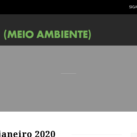
SIG
81
1300
0
janeiro 2020