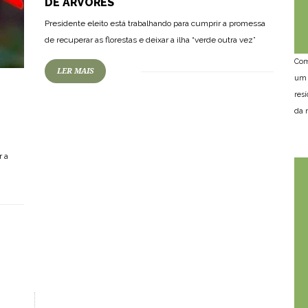
DE ÁRVORES
Presidente eleito está trabalhando para cumprir a promessa
de recuperar as florestas e deixar a ilha “verde outra vez”
Com
LER MAIS
um 
res
da n
r a