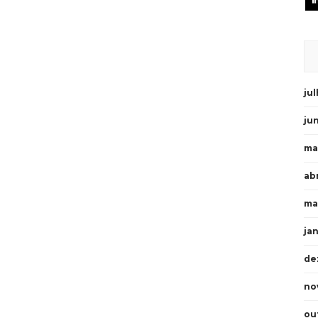
ju
ju
ma
abr
ma
ja
de
no
ou