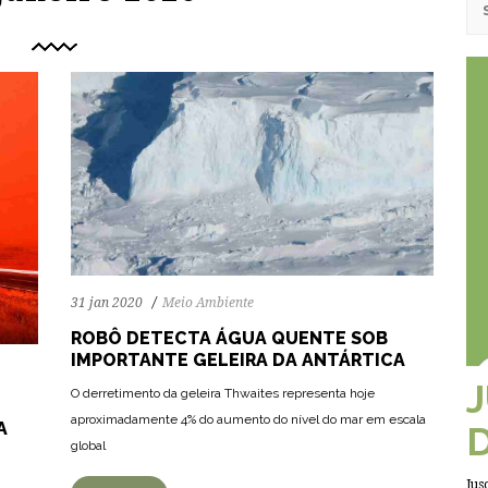
31 jan 2020
Meio Ambiente
ROBÔ DETECTA ÁGUA QUENTE SOB
IMPORTANTE GELEIRA DA ANTÁRTICA
O derretimento da geleira Thwaites representa hoje
69
1124
0
aproximadamente 4% do aumento do nível do mar em escala
A
global
Jus