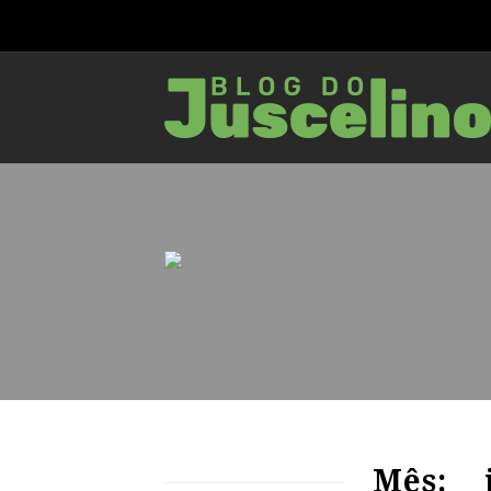
71
1153
0
Mês: