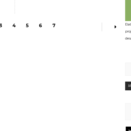
Ela
3
4
5
6
7
pro
des
M