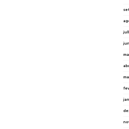
se
ag
ju
ju
ma
ab
ma
fe
ja
de
no