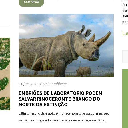
LER MAIS
for
m
des
alé
par
Le
31 jan 2020
Meio Ambiente
EMBRIÕES DE LABORATÓRIO PODEM
SALVAR RINOCERONTE BRANCO DO
NORTE DA EXTINÇÃO
Último macho da espécie morreu no ano passado, mas seu
sêmen foi congelado para posterior inseminação artificial.