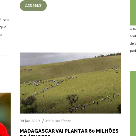
LER MAIS
76
1117
0
á para
 que
O l
do
amb
de 
ped
30 jan 2020
Meio Ambiente
MADAGASCAR VAI PLANTAR 60 MILHÕES