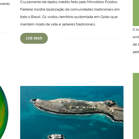
Cruzamento de dados inédito feito pelo Ministério Público
amento
Federal mostra localização de comunidades tradicionais em
todo o Brasil. G1 visitou território quilombola em Goiás que
mantém modo de vida e saberes tradicionais.
O l
amb
LER MAIS
de 
64
1065
0
ped