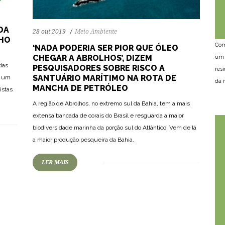
DA
28 out 2019
Meio Ambiente
NHO
Com
‘NADA PODERIA SER PIOR QUE ÓLEO
CHEGAR A ABROLHOS’, DIZEM
um 
das
PESQUISADORES SOBRE RISCO A
res
SANTUÁRIO MARÍTIMO NA ROTA DE
a um
da n
MANCHA DE PETRÓLEO
istas
A região de Abrolhos, no extremo sul da Bahia, tem a mais
extensa bancada de corais do Brasil e resguarda a maior
biodiversidade marinha da porção sul do Atlântico. Vem de lá
a maior produção pesqueira da Bahia.
LER MAIS