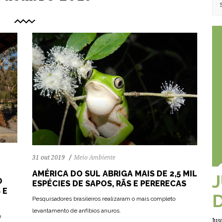
31 out 2019
Meio Ambiente
AMÉRICA DO SUL ABRIGA MAIS DE 2,5 MIL
O
ESPÉCIES DE SAPOS, RÃS E PERERECAS
 E
Pesquisadores brasileiros realizaram o mais completo
80
1257
0
levantamento de anfíbios anuros.
o
Jus