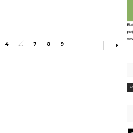
Ela
pro
des
4
…
7
8
9
M