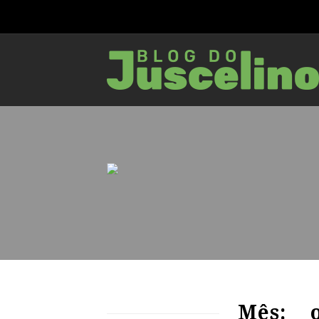
84
1205
0
Mês: