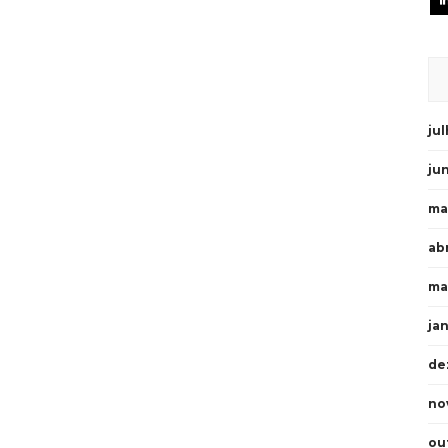
ju
ju
ma
abr
ma
ja
de
no
ou