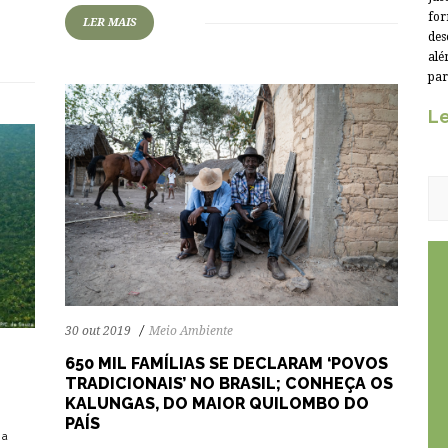
for
LER MAIS
des
alé
par
Le
30 out 2019
Meio Ambiente
650 MIL FAMÍLIAS SE DECLARAM ‘POVOS
TRADICIONAIS’ NO BRASIL; CONHEÇA OS
KALUNGAS, DO MAIOR QUILOMBO DO
PAÍS
 a