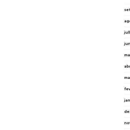
se
ag
ju
ju
ma
ab
ma
fe
ja
de
no