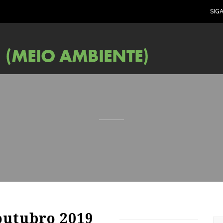
SIG
88
1563
0
outubro 2019