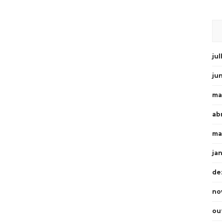
ju
ju
ma
abr
ma
ja
de
no
ou