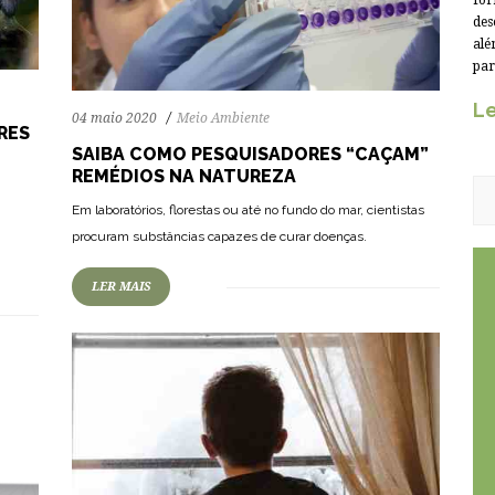
for
des
alé
par
Le
04 maio 2020
Meio Ambiente
RES
SAIBA COMO PESQUISADORES “CAÇAM”
REMÉDIOS NA NATUREZA
61
985
0
Em laboratórios, florestas ou até no fundo do mar, cientistas
procuram substâncias capazes de curar doenças.
LER MAIS