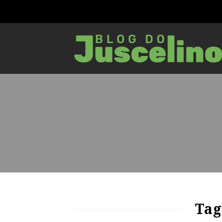
74
1168
0
Tag