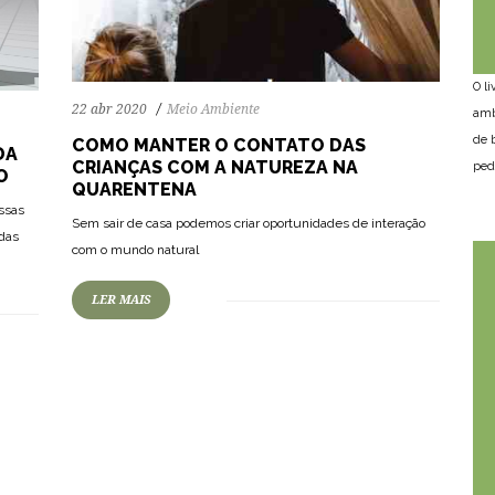
O l
22 abr 2020
Meio Ambiente
amb
de 
COMO MANTER O CONTATO DAS
DA
CRIANÇAS COM A NATUREZA NA
ped
O
QUARENTENA
ssas
Sem sair de casa podemos criar oportunidades de interação
das
com o mundo natural
LER MAIS