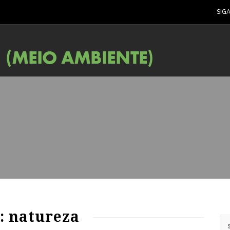
SIG
71
1033
0
: natureza