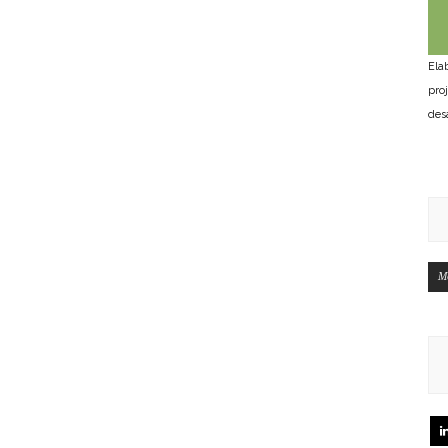
Ela
pro
des
M