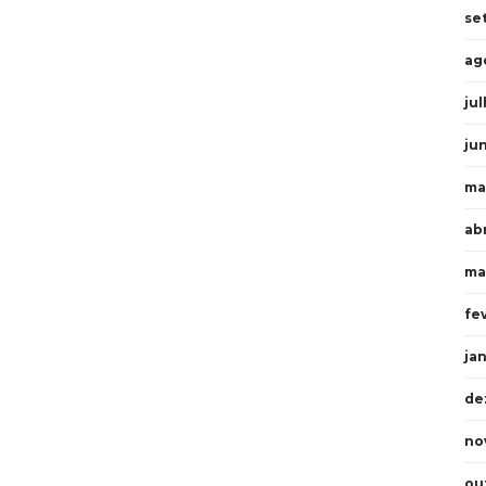
se
ag
ju
ju
ma
ab
ma
fe
ja
de
no
ou