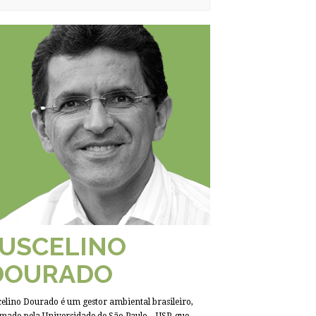
JUSCELINO
DOURADO
celino Dourado é um gestor ambiental brasileiro,