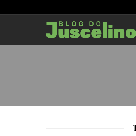
79
1115
0