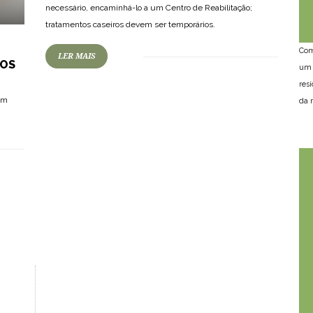
necessário, encaminhá-lo a um Centro de Reabilitação;
tratamentos caseiros devem ser temporários.
Com
LER MAIS
DOS
um 
res
 em
da n