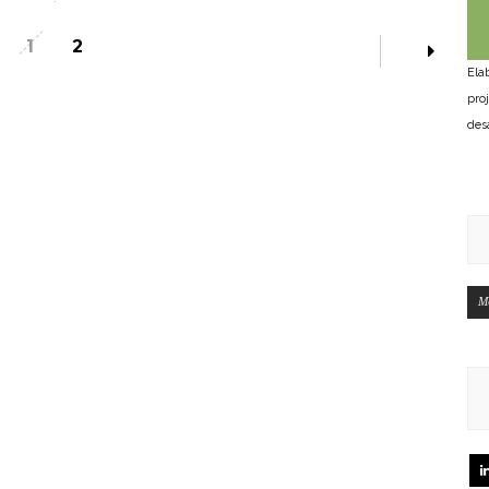
1
2
Ela
pro
des
M