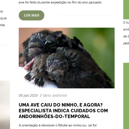
ave foi feito durante expedição no fim do ano passado.
ka
LER MAIS
é que
O l
nte
amb
de 
ped
08 jan 2020
Meio Ambiente
UMA AVE CAIU DO NINHO, E AGORA?
ESPECIALISTA INDICA CUIDADOS COM
ANDORINHÕES-DO-TEMPORAL
A orientação é devolver o filhote ao ninho ou, se for