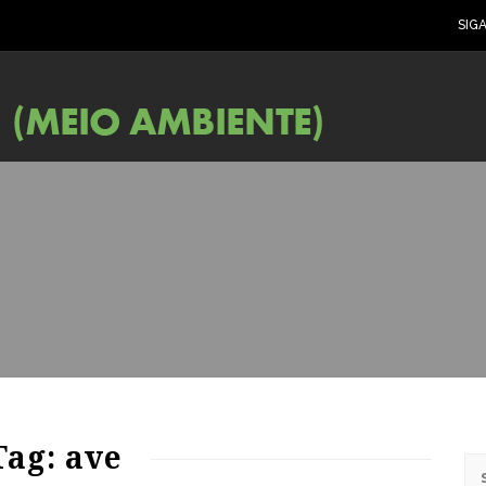
SIG
70
1113
0
Tag: ave