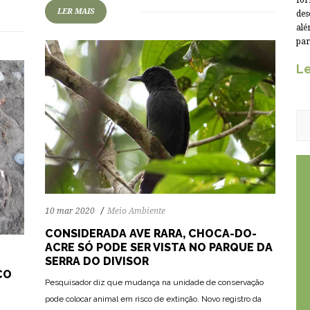
for
LER MAIS
des
alé
par
Le
10 mar 2020
Meio Ambiente
CONSIDERADA AVE RARA, CHOCA-DO-
ACRE SÓ PODE SER VISTA NO PARQUE DA
SERRA DO DIVISOR
CO
Pesquisador diz que mudança na unidade de conservação
76
1363
0
pode colocar animal em risco de extinção. Novo registro da