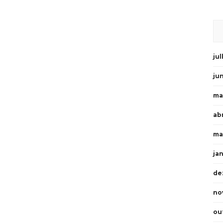
ju
ju
ma
abr
ma
ja
de
no
ou