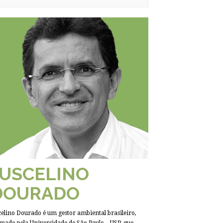
JUSCELINO
DOURADO
celino Dourado é um gestor ambiental brasileiro,