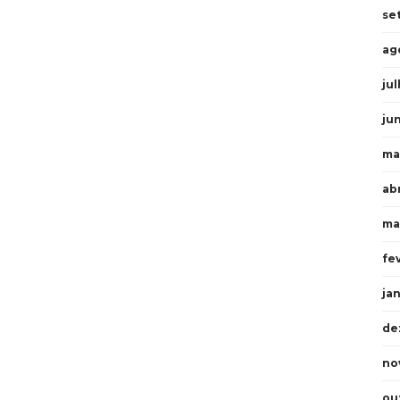
se
ag
ju
ju
ma
ab
ma
fe
ja
de
no
ou