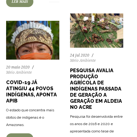
LER MAIS
24 jul 2020
Meio Ambiente
20 maio 2020
PESQUISA AVALIA
Meio Ambiente
PRODUÇÃO
COVID-19 JÁ
AGRÍCOLA DE
ATINGIU 44 POVOS
INDÍGENAS PASSADA
INDÍGENAS, APONTA
DE GERAÇÃO A
APIB
GERAÇÃO EM ALDEIA
NO ACRE
O estado que concentra mais
Pesquisa foi desenvolvida entre
óbitos de indígenas é o
os anos de 2016 e 2020 e
Amazonas.
apresentada como tese de
69
964
0
82
1242
0