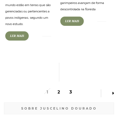
garimpeiros avançam de forma
mundo estão em terras que são
descontrolada na floresta
gerenciadas ou pertencentes a
povos indígenas, segundo um
LER MAIS
novo estudo.
LER MAIS
1
2
3
SOBRE JUSCELINO DOURADO