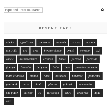
RESENT TAGS
abelha
agrotóxico
amazonia
animais
arvore
arvores
australia
ave
aves
biodiversidade
brasil
cerrado
co2
corais
desmatamento
extincao
flores
floresta
florestas
fumaça
incendio
indigena
indio
inpe
juscelino dourado
mata atlantica
mundo
nasa
natureza
nordeste
pandemia
pantanal
peixe
planta
plantas
poluição
queimadas
sao paulo
satelite
sp
tartaruga
terra
zoologico
água
óleo