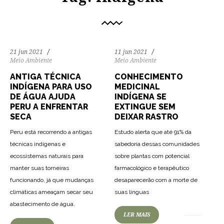
21 jun 2021
11 jun 2021
Meio Ambiente
Meio Ambiente
ANTIGA TÉCNICA
CONHECIMENTO
INDÍGENA PARA USO
MEDICINAL
DE ÁGUA AJUDA
INDÍGENA SE
PERU A ENFRENTAR
EXTINGUE SEM
SECA
DEIXAR RASTRO
Peru está recorrendo a antigas
Estudo alerta que até 91% da
técnicas indígenas e
sabedoria dessas comunidades
ecossistemas naturais para
sobre plantas com potencial
manter suas torneiras
farmacológico e terapêutico
funcionando, já que mudanças
desaparecerão com a morte de
75
1023
0
climáticas ameaçam secar seu
suas línguas
61
941
0
abastecimento de água.
LER MAIS