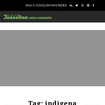
SIGA O JUSCELINO NAS REDES
73
1310
0
86
1660
0
Tag: indigena