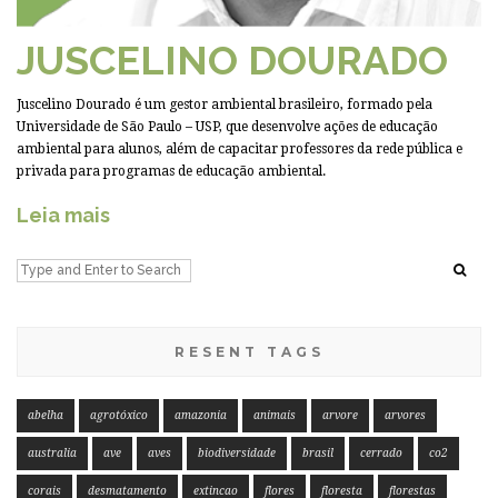
JUSCELINO DOURADO
Juscelino Dourado é um gestor ambiental brasileiro, formado pela
Universidade de São Paulo – USP, que desenvolve ações de educação
ambiental para alunos, além de capacitar professores da rede pública e
privada para programas de educação ambiental.
Leia mais
RESENT TAGS
abelha
agrotóxico
amazonia
animais
arvore
arvores
australia
ave
aves
biodiversidade
brasil
cerrado
co2
corais
desmatamento
extincao
flores
floresta
florestas