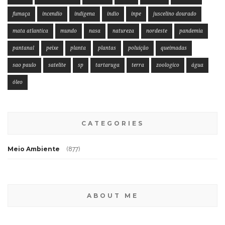
fumaça
incendio
indigena
indio
inpe
juscelino dourado
mata atlantica
mundo
nasa
natureza
nordeste
pandemia
pantanal
peixe
planta
plantas
poluição
queimadas
sao paulo
satelite
sp
tartaruga
terra
zoologico
água
óleo
CATEGORIES
Meio Ambiente
(877)
ABOUT ME