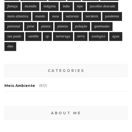
fumaça
incendio
indigena
indio
inpe
juscelino dourado
mata atlantica
mundo
nasa
natureza
nordeste
pandemia
pantanal
peixe
planta
plantas
poluição
queimadas
sao paulo
satelite
sp
tartaruga
terra
zoologico
água
óleo
CATEGORIES
Meio Ambiente
(877)
ABOUT ME