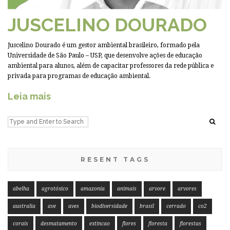
JUSCELINO DOURADO
Juscelino Dourado é um gestor ambiental brasileiro, formado pela
Universidade de São Paulo – USP, que desenvolve ações de educação
ambiental para alunos, além de capacitar professores da rede pública e
privada para programas de educação ambiental.
Leia mais
RESENT TAGS
abelha
agrotóxico
amazonia
animais
arvore
arvores
australia
ave
aves
biodiversidade
brasil
cerrado
co2
corais
desmatamento
extincao
flores
floresta
florestas