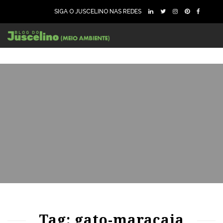
SIGA O JUSCELINO NAS REDES
46
978
0
Tag: gato-maracaja