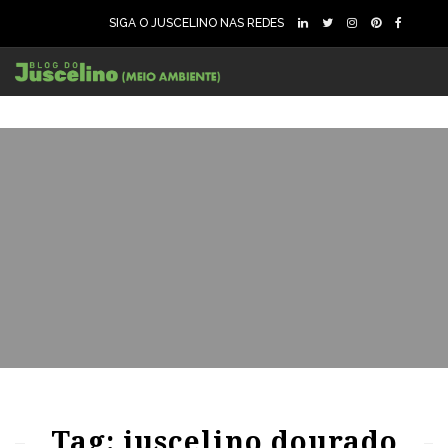
SIGA O JUSCELINO NAS REDES
69
1220
0
67
1352
0
Tag: juscelino dourado