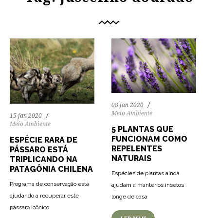
08 jan 2020
Meio Ambiente
15 jan 2020
Meio Ambiente
5 PLANTAS QUE
FUNCIONAM COMO
ESPÉCIE RARA DE
REPELENTES
PÁSSARO ESTÁ
NATURAIS
TRIPLICANDO NA
PATAGÔNIA CHILENA
Espécies de plantas ainda
Programa de conservação está
ajudam a manter os insetos
67
1145
0
ajudando a recuperar este
longe de casa
77
1287
0
pássaro icônico.