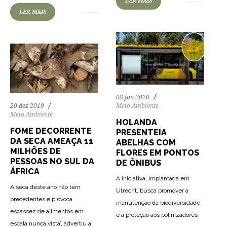
LER MAIS
LER MAIS
08 jan 2020
20 dez 2019
Meio Ambiente
Meio Ambiente
HOLANDA
FOME DECORRENTE
PRESENTEIA
DA SECA AMEAÇA 11
ABELHAS COM
MILHÕES DE
FLORES EM PONTOS
PESSOAS NO SUL DA
DE ÔNIBUS
ÁFRICA
A iniciativa, implantada em
A seca deste ano não tem
Utrecht, busca promover a
precedentes e provoca
manutenção da biodiversidade
escassez de alimentos em
e a proteção aos polinizadores
escala nunca vista’, advertiu a