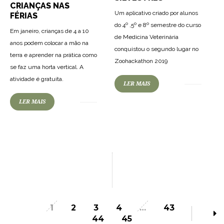
CRIANÇAS NAS
Um aplicativo criado por alunos
FÉRIAS
do 4º ,5º e 8º semestre do curso
Em janeiro, crianças de 4 a 10
de Medicina Veterinária
anos podem colocar a mão na
conquistou o segundo lugar no
terra e aprender na prática como
Zoohackathon 2019
se faz uma horta vertical. A
atividade é gratuita.
LER MAIS
LER MAIS
1
2
3
4
…
43
44
45