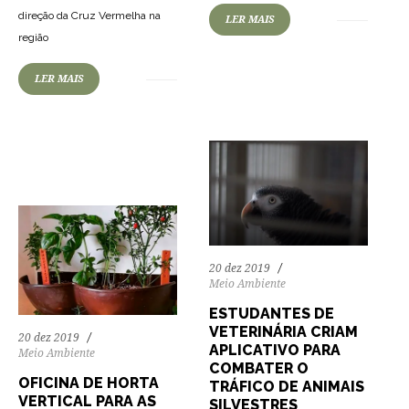
direção da Cruz Vermelha na
LER MAIS
74
1260
0
região
LER MAIS
79
1462
0
20 dez 2019
Meio Ambiente
ESTUDANTES DE
VETERINÁRIA CRIAM
20 dez 2019
APLICATIVO PARA
Meio Ambiente
COMBATER O
OFICINA DE HORTA
TRÁFICO DE ANIMAIS
VERTICAL PARA AS
SILVESTRES