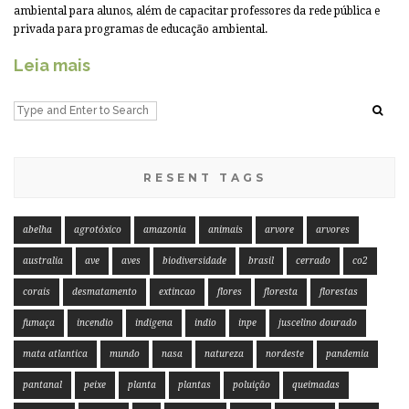
ambiental para alunos, além de capacitar professores da rede pública e
privada para programas de educação ambiental.
Leia mais
RESENT TAGS
abelha
agrotóxico
amazonia
animais
arvore
arvores
australia
ave
aves
biodiversidade
brasil
cerrado
co2
corais
desmatamento
extincao
flores
floresta
florestas
fumaça
incendio
indigena
indio
inpe
juscelino dourado
mata atlantica
mundo
nasa
natureza
nordeste
pandemia
pantanal
peixe
planta
plantas
poluição
queimadas