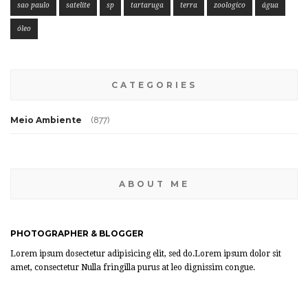
sao paulo
satelite
sp
tartaruga
terra
zoologico
água
óleo
CATEGORIES
Meio Ambiente
(877)
ABOUT ME
PHOTOGRAPHER & BLOGGER
Lorem ipsum dosectetur adipisicing elit, sed do.Lorem ipsum dolor sit
amet, consectetur Nulla fringilla purus at leo dignissim congue.