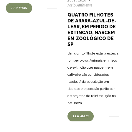
26 fev 2020
Meio Ambiente
LER MAIS
QUATRO FILHOTES
DE ARARA-AZUL-DE-
LEAR, EM PERIGO DE
EXTINÇÃO, NASCEM
EM ZOOLÓGICO DE
SP
Um quinto filhote está prestes a
romper o ovo. Animais em risco
de extinção que nascem em
cativeiro são considerados
‘backup’ da população em
liberdade e poderão participar
de projetos de reintrodução na
natureza.
LER MAIS