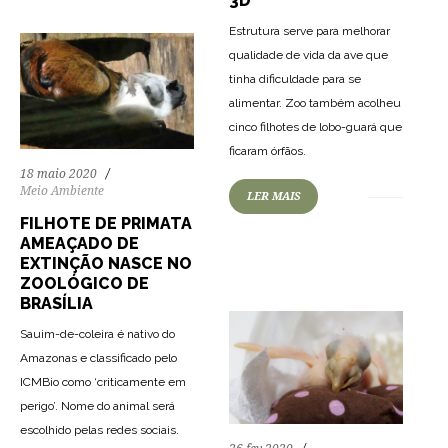
3D
Estrutura serve para melhorar
qualidade de vida da ave que
tinha dificuldade para se
alimentar. Zoo também acolheu
cinco filhotes de lobo-guará que
ficaram órfãos.
18 maio 2020
Meio Ambiente
82
1172
0
LER MAIS
FILHOTE DE PRIMATA
AMEAÇADO DE
EXTINÇÃO NASCE NO
ZOOLÓGICO DE
BRASÍLIA
Sauim-de-coleira é nativo do
Amazonas e classificado pelo
ICMBio como ‘criticamente em
perigo’. Nome do animal será
escolhido pelas redes sociais.