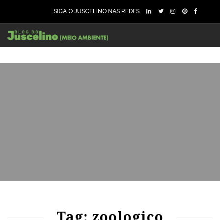
SIGA O JUSCELINO NAS REDES
83
1209
0
63
1127
0
Tag: zoologico