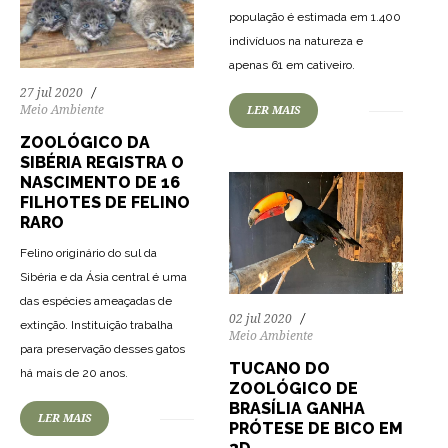
população é estimada em 1.400
indivíduos na natureza e
77
1385
0
apenas 61 em cativeiro.
27 jul 2020
Meio Ambiente
LER MAIS
ZOOLÓGICO DA
SIBÉRIA REGISTRA O
NASCIMENTO DE 16
FILHOTES DE FELINO
RARO
Felino originário do sul da
Sibéria e da Ásia central é uma
das espécies ameaçadas de
02 jul 2020
extinção. Instituição trabalha
Meio Ambiente
para preservação desses gatos
63
1066
0
TUCANO DO
há mais de 20 anos.
ZOOLÓGICO DE
BRASÍLIA GANHA
LER MAIS
PRÓTESE DE BICO EM