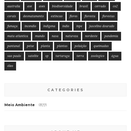
australia
ave
aves
biodiversidade
brasil
cerrado
co2
corais
desmatamento
extincao
flores
floresta
florestas
fumaça
incendio
indigena
indio
inpe
juscelino dourado
mata atlantica
mundo
nasa
natureza
nordeste
pandemia
pantanal
peixe
planta
plantas
poluição
queimadas
sao paulo
satelite
sp
tartaruga
terra
zoologico
água
óleo
CATEGORIES
Meio Ambiente
(877)