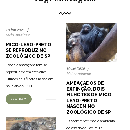
18 jun 2021
Meio Ambiente
MICO-LEÃO-PRETO
SE REPRODUZ NO
ZOOLÓGICO DE SP
Espécie ameaçada tem se
10 set 2020
reproduzido em cativeiro:
Meio Ambiente
últimos dois filhotes nasceram
AMEAÇADOS DE
74
1029
0
no início de 2021
EXTINÇÃO, DOIS
FILHOTES DE MICO-
LER MAIS
LEÃO-PRETO
NASCEM NO
ZOOLÓGICO DE SP
Espécie é patrimônio ambiental
do estado de São Paulo;