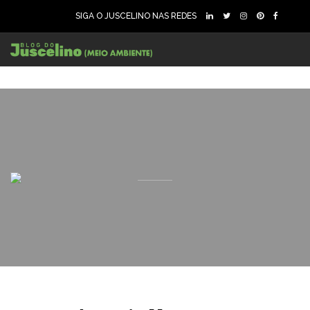
SIGA O JUSCELINO NAS REDES
247
7387
0
199
4464
0