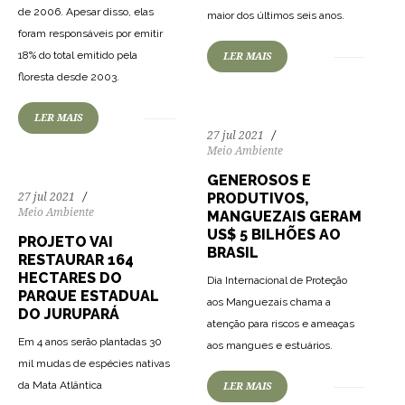
160
3801
0
de 2006. Apesar disso, elas
maior dos últimos seis anos.
foram responsáveis por emitir
18% do total emitido pela
LER MAIS
167
3051
0
floresta desde 2003.
LER MAIS
27 jul 2021
Meio Ambiente
GENEROSOS E
PRODUTIVOS,
27 jul 2021
Meio Ambiente
MANGUEZAIS GERAM
US$ 5 BILHÕES AO
PROJETO VAI
BRASIL
RESTAURAR 164
HECTARES DO
Dia Internacional de Proteção
PARQUE ESTADUAL
aos Manguezais chama a
DO JURUPARÁ
atenção para riscos e ameaças
162
3311
0
Em 4 anos serão plantadas 30
aos mangues e estuários.
mil mudas de espécies nativas
169
2845
0
da Mata Atlântica
LER MAIS