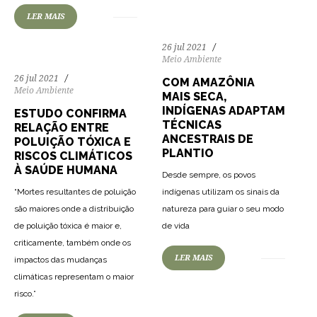
LER MAIS
26 jul 2021
Meio Ambiente
26 jul 2021
COM AMAZÔNIA
Meio Ambiente
MAIS SECA,
INDÍGENAS ADAPTAM
ESTUDO CONFIRMA
TÉCNICAS
RELAÇÃO ENTRE
ANCESTRAIS DE
POLUIÇÃO TÓXICA E
PLANTIO
RISCOS CLIMÁTICOS
À SAÚDE HUMANA
Desde sempre, os povos
“Mortes resultantes de poluição
indígenas utilizam os sinais da
são maiores onde a distribuição
natureza para guiar o seu modo
de poluição tóxica é maior e,
de vida
criticamente, também onde os
LER MAIS
impactos das mudanças
climáticas representam o maior
risco.”