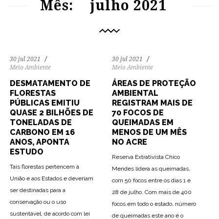
Mês:
julho 2021
30 jul 2021
30 jul 2021
Meio Ambiente
Meio Ambiente
DESMATAMENTO DE
ÁREAS DE PROTEÇÃO
FLORESTAS
AMBIENTAL
PÚBLICAS EMITIU
REGISTRAM MAIS DE
QUASE 2 BILHÕES DE
70 FOCOS DE
TONELADAS DE
QUEIMADAS EM
CARBONO EM 16
MENOS DE UM MÊS
ANOS, APONTA
NO ACRE
ESTUDO
Reserva Extrativista Chico
Tais florestas pertencem à
Mendes lidera as queimadas,
União e aos Estados e deveriam
com 50 focos entre os dias 1 e
ser destinadas para a
28 de julho. Com mais de 400
conservação ou o uso
focos em todo o estado, número
sustentável, de acordo com lei
de queimadas este ano é o