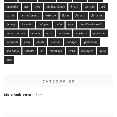
australia
ave
aves
biodiversidade
brasil
cerrado
co2
corais
desmatamento
extincao
flores
floresta
florestas
fumaça
incendio
indigena
indio
inpe
juscelino dourado
mata atlantica
mundo
nasa
natureza
nordeste
pandemia
pantanal
peixe
planta
plantas
poluição
queimadas
sao paulo
satelite
sp
tartaruga
terra
zoologico
água
óleo
CATEGORIES
Meio Ambiente
(877)