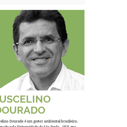
JUSCELINO
DOURADO
celino Dourado é um gestor ambiental brasileiro,