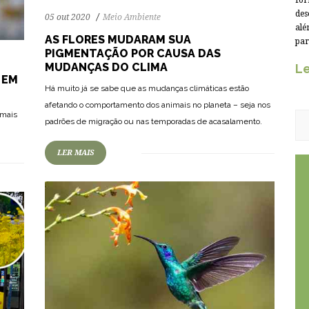
for
des
05 out 2020
Meio Ambiente
alé
AS FLORES MUDARAM SUA
par
PIGMENTAÇÃO POR CAUSA DAS
MUDANÇAS DO CLIMA
Le
 EM
Há muito já se sabe que as mudanças climáticas estão
79
1933
0
afetando o comportamento dos animais no planeta – seja nos
 mais
padrões de migração ou nas temporadas de acasalamento.
LER MAIS