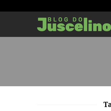
72
1246
0
Ta