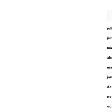
ju
ju
ma
abr
ma
ja
de
no
ou