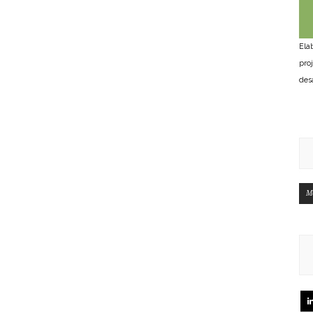
Ela
pro
des
M