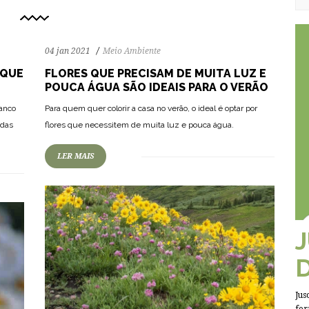
04 jan 2021
Meio Ambiente
 QUE
FLORES QUE PRECISAM DE MUITA LUZ E
POUCA ÁGUA SÃO IDEAIS PARA O VERÃO
69
1358
0
ranco
Para quem quer colorir a casa no verão, o ideal é optar por
adas
flores que necessitem de muita luz e pouca água.
LER MAIS
Jus