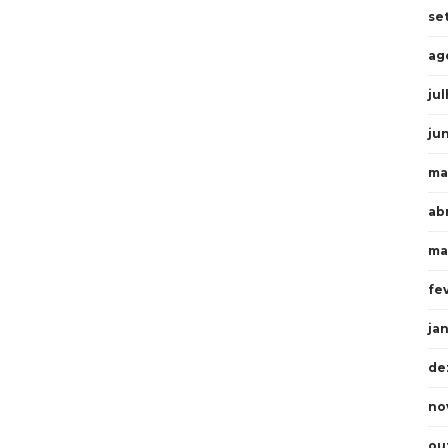
se
ag
ju
ju
ma
ab
ma
fe
ja
de
no
ou