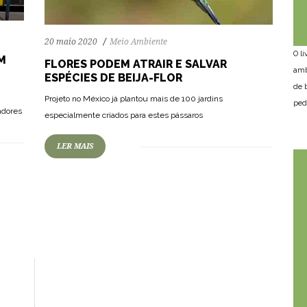
20 maio 2020
Meio Ambiente
O l
M
FLORES PODEM ATRAIR E SALVAR
amb
ESPÉCIES DE BEIJA-FLOR
de 
Projeto no México já plantou mais de 100 jardins
ped
adores
especialmente criados para estes pássaros
LER MAIS