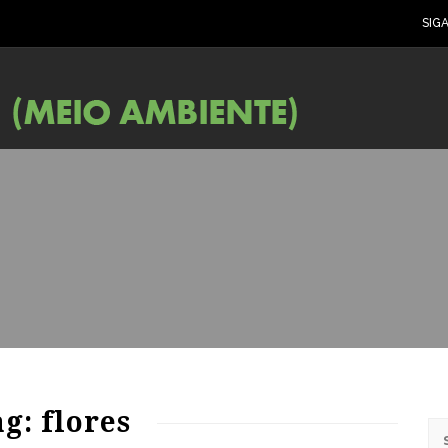
SIG
65
977
0
g: flores