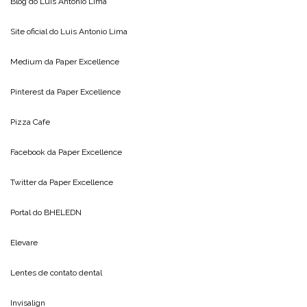
Blog do
Luis Antonio Lima
Site oficial do
Luis Antonio Lima
Medium da
Paper Excellence
Pinterest da
Paper Excellence
Pizza Cafe
Facebook da
Paper Excellence
Twitter da
Paper Excellence
Portal do
BHELEDN
Elevare
Lentes de contato dental
Invisalign