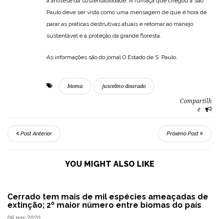
a antítese da sustentabilidade. A fumaça que chegou a São
Paulo deve ser vista como uma mensagem de que é hora de
parar as práticas destrutivas atuais e retornar ao manejo
sustentável e à proteção da grande floresta.
As informações são do jornal O Estado de S. Paulo.
bioma
juscelino dourado
Compartilh
e
Post Anterior
Próximo Post
YOU MIGHT ALSO LIKE
Cerrado tem mais de mil espécies ameaçadas de
extinção; 2º maior número entre biomas do país
06 nov 2020