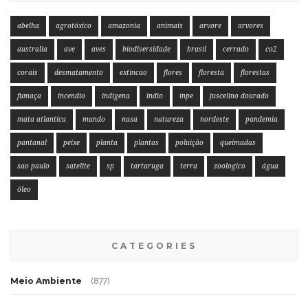
abelha
agrotóxico
amazonia
animais
arvore
arvores
australia
ave
aves
biodiversidade
brasil
cerrado
co2
corais
desmatamento
extincao
flores
floresta
florestas
fumaça
incendio
indigena
indio
inpe
juscelino dourado
mata atlantica
mundo
nasa
natureza
nordeste
pandemia
pantanal
peixe
planta
plantas
poluição
queimadas
sao paulo
satelite
sp
tartaruga
terra
zoologico
água
óleo
CATEGORIES
Meio Ambiente
(877)