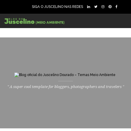
SIGA O JUSCELINO NAS REDES
" A super cool template for bloggers, photographers and travelers "