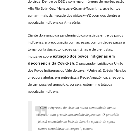
do vírus. Dentre os DSEIs com maior número de mortes estão
Alto Rio Solimões, Manaus e Guamá-Tocantins, que juntos
somam mais da metade dos óbitos (53%) ocorridos dentre a
população indígena da Amazônia.
Diante do avanço da pandemia do coronavírus entre os povos
indígenas, a preocupação com as essas comunidades passa a
tomar conta das autoridades sanitárias e de cientistas,
inclusive sobre
extinção dos povos indígenas em
decorrência da Covid-19
. O procurador jurídico da União
dos Povos Indígenas do Vale do Javari (Univaja), Eliésio Marubo
chegou a alertar, em entrevista à Rede Amazônica, a respeito
de um possível genocídio, ou seja, extermínio total da
população indígena.
“Com o ingresso do vírus na nossa comunidade vamos
esperar uma grande mortandade de pessoas. O genocídio
já está anunciado no Vale do Javari e a partir de agora
vamos contabilizar os corpos”, contou.