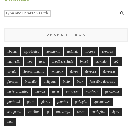
RESENT TAGS
abelha
agrotóxico
amazonia
animais
arvore
arvores
australia
ave
aves
biodiversidade
brasil
cerrado
co2
corais
desmatamento
extincao
flores
floresta
florestas
fumaça
incendio
indigena
indio
inpe
juscelino dourado
mata atlantica
mundo
nasa
natureza
nordeste
pandemia
pantanal
peixe
planta
plantas
poluição
queimadas
sao paulo
satelite
sp
tartaruga
terra
zoologico
água
óleo