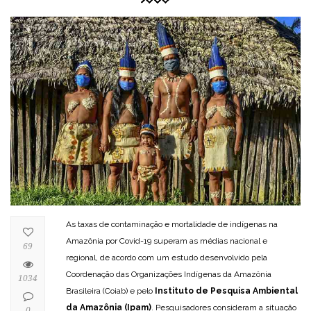
As taxas de contaminação e mortalidade de indígenas na
Amazônia por Covid-19 superam as médias nacional e
69
regional, de acordo com um estudo desenvolvido pela
Coordenação das Organizações Indígenas da Amazônia
1034
Brasileira (Coiab) e pelo
Instituto de Pesquisa Ambiental
da Amazônia (Ipam)
. Pesquisadores consideram a situação
0