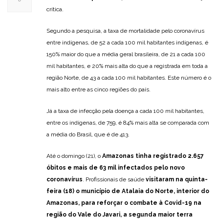
crítica.
Segundo a pesquisa, a taxa de mortalidade pelo coronavírus
entre indígenas, de 52 a cada 100 mil habitantes indígenas, é
150% maior do que a média geral brasileira, de 21 a cada 100
mil habitantes, e 20% mais alta do que a registrada em toda a
região Norte, de 43 a cada 100 mil habitantes. Este número é o
mais alto entre as cinco regiões do país.
Já a taxa de infecção pela doença a cada 100 mil habitantes,
entre os indígenas, de 759, é 84% mais alta se comparada com
a média do Brasil, que é de 413.
Até o domingo (21), o
Amazonas tinha registrado 2.657
óbitos e mais de 63 mil infectados pelo novo
coronavírus
. Profissionais de saúde
visitaram na quinta-
feira (18) o município de Atalaia do Norte, interior do
Amazonas, para reforçar o combate à Covid-19 na
região do Vale do Javari, a segunda maior terra