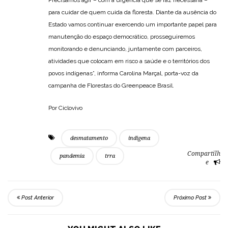
Precisamos agir – com a urgência que se faz necessária –
para cuidar de quem cuida da floresta. Diante da ausência do
Estado vamos continuar exercendo um importante papel para
manutenção do espaço democrático, prosseguiremos
monitorando e denunciando, juntamente com parceiros,
atividades que colocam em risco a saúde e o territórios dos
povos indígenas”, informa Carolina Marçal, porta-voz da
campanha de Florestas do Greenpeace Brasil.
Por Ciclovivo
desmatamento
indigena
Compartilh
pandemia
trra
e
Post Anterior
Próximo Post