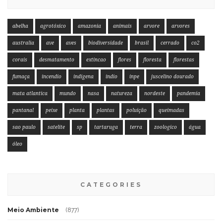
abelha
agrotóxico
amazonia
animais
arvore
arvores
australia
ave
aves
biodiversidade
brasil
cerrado
co2
corais
desmatamento
extincao
flores
floresta
florestas
fumaça
incendio
indigena
indio
inpe
juscelino dourado
mata atlantica
mundo
nasa
natureza
nordeste
pandemia
pantanal
peixe
planta
plantas
poluição
queimadas
sao paulo
satelite
sp
tartaruga
terra
zoologico
água
óleo
CATEGORIES
Meio Ambiente
(877)