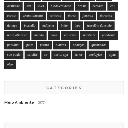
australia
ave
aves
biodiversidade
brasil
cerrado
co2
corais
desmatamento
extincao
flores
floresta
florestas
fumaça
incendio
indigena
indio
inpe
juscelino dourado
mata atlantica
mundo
nasa
natureza
nordeste
pandemia
pantanal
peixe
planta
plantas
poluição
queimadas
sao paulo
satelite
sp
tartaruga
terra
zoologico
água
óleo
CATEGORIES
Meio Ambiente
(877)