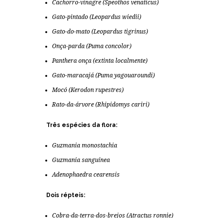
Cachorro-vinagre (
Speothos venaticus
)
Gato-pintado (
Leopardus wiedii
)
Gato-do-mato (
Leopardus tigrinus
)
Onça-parda (
Puma concolor
)
Panthera onça (extinta localmente)
Gato-maracajá (P
uma yagouaroundi
)
Mocó (
Kerodon rupestres
)
Rato-da-árvore (
Rhipidomys cariri
)
Três espécies da flora:
Guzmania monostachia
Guzmania sanguínea
Adenophaedra cearensis
Dois répteis:
Cobra-da-terra-dos-brejos (
Atractus ronnie
)