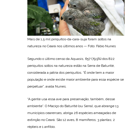
Mais de 1,5 mil piriquitos-da-cara-suja foram soltos na
natureza no Ceará nos últimos anos — Foto: Fábio Nunes
Segundo o último censo da Aquasis, 657 (79,9%) dos 822
periquitos soltos na natureza estão na Serra de Baturité,
considerada a pátria dos periquitos. “É onde tem a maior
população e onde existe maior ambiente para essa espécie se
perpetuar”, avalia Nunes.
“A gente usa essa ave para preservação, também, desse
ambiente”. O Maciço do Baturité (ou Serra), que abrange 13
municípios cearenses, abriga 26 espécies ameaçadas de
extinção no Ceará. São 12 aves, 8 mamíferos; 3 plantas; 2
répteis e 1 anfíbio.