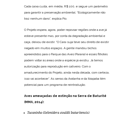
Cada caixa custa, em média, R$ 100, e segue um parâmetro
para garantir a preservação ambiental. “Ecologicamente não
traz nenhum dano”, explica Pio.
O Projeto espera, agora, poder repovoar regiões onde a ave já
esteve presente mas, por conta da degradação ambiental e
caça, deixou de existir. “O Cara-suja teve seu direito de existir
negado em muitos espaços. A gente mandou bichos
apreendidos para o Parque das Aves (Paraná) e esses filhotes
podem voltar às áreas onde a espécie já existiu. Já temos
autorização para reprodução em cativeiro. Com o
amadurecimento do Projeto, ainda nesta década, com certeza,
isso vai acontecer”. As serras da Aratanha e da Ibiapaba têm
potencial para um programa de reintrodução.
Aves ameaçadas de extinção na Serra de Baturité
(MMA, 2014):
Tucaninho (
Selenidera gouldii baturitensis
)