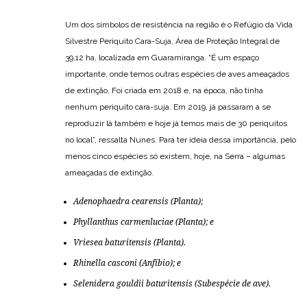
Um dos símbolos de resistência na região é o Refúgio da Vida
Silvestre Periquito Cara-Suja, Área de Proteção Integral de
39,12 ha, localizada em Guaramiranga. “É um espaço
importante, onde temos outras espécies de aves ameaçados
de extinção. Foi criada em 2018 e, na época, não tinha
nenhum periquito cara-suja. Em 2019, já passaram a se
reproduzir lá também e hoje já temos mais de 30 periquitos
no local”, ressalta Nunes. Para ter ideia dessa importância, pelo
menos cinco espécies só existem, hoje, na Serra – algumas
ameaçadas de extinção.
Adenophaedra cearensis
(Planta);
Phyllanthus carmenluciae
(Planta); e
Vriesea baturitensis
(Planta).
Rhinella casconi
(Anfíbio); e
Selenidera gouldii baturitensis
(Subespécie de ave).