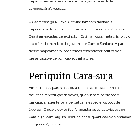
impacto nestas áreas, como mineração ou atividade
agropecuária”, ressalta.
O Ceará tem 38 RPPNs. O titular também destaca a
importância de se criar um livro vermelho com espécies do
Ceará ameaçadas de extinção. “Está na nossa meta criar o livro
até o fim do mandato do governador Camilo Santana. A partir
desse mapeamento, poderemos estabelecer políticas de
preservação e de punição aos infratores”.
Periquito Cara-suja
Em 2010, a Aquasis passou a utilizar as caixas-ninho para
facilitar a reprodução das aves, que vinham perdendo o
principal ambiente para perpetuar a espécie: os ocos de
árvores. “O que a gente fez foi adaptar às características do
Cara-suja, com largura, profundidade, quantidade de entradas
adequadas”, explica.