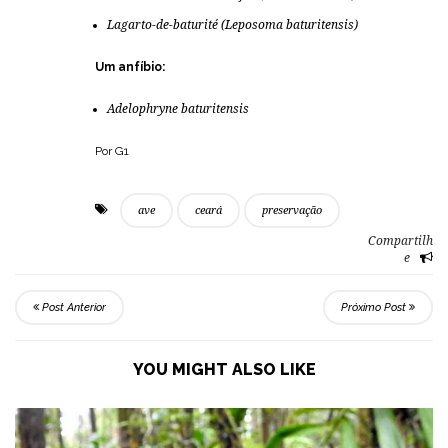
Lagarto-de-baturité (
Leposoma baturitensis
)
Um anfíbio:
Adelophryne baturitensis
Por G1
ave
ceará
preservação
Compartilh
e
Post Anterior
Próximo Post
YOU MIGHT ALSO LIKE