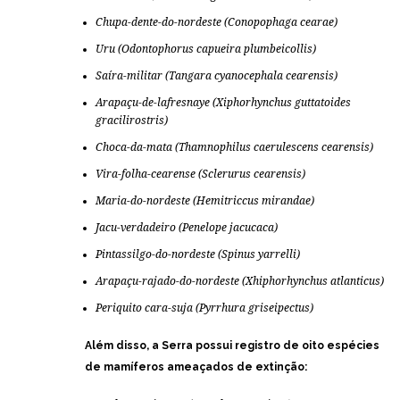
Chupa-dente-do-nordeste (
Conopophaga cearae
)
Uru (
Odontophorus capueira plumbeicollis
)
Saíra-militar (
Tangara cyanocephala cearensis
)
Arapaçu-de-lafresnaye (
Xiphorhynchus guttatoides
gracilirostris
)
Choca-da-mata (Thamnophilus caerulescens cearensis)
Vira-folha-cearense (
Sclerurus cearensis
)
Maria-do-nordeste (
Hemitriccus mirandae
)
Jacu-verdadeiro (Penelope jacucaca)
Pintassilgo-do-nordeste (
Spinus yarrelli
)
Arapaçu-rajado-do-nordeste (Xhiphorhynchus atlanticus)
Periquito cara-suja (
Pyrrhura griseipectus
)
Além disso, a Serra possui registro de oito espécies
de mamíferos ameaçados de extinção: