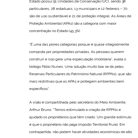
Estado possui 91 Unidades de Conservação (UC), sendo 38
particulares, 28 estaduais, 13 municipais e 12 federais – 70
são de uso sustentável e 21 de proteção integral. As Áreas de
Proteção Ambiental (APAs) são a categoria com maior
concentração no Estado (45,3%).
“É uma das piores categorias porque é quase integralmente
composta por propriedades privadas. As pessoas querem
construir e isso gera uma especulação imobiliária”, avalia o
biólogo Fábio Nunes. Uma solução muito boa se dá pelas
Reservas Particulares do Patrimônio Natural (RPPNs), que são
mais restritivas que as APAs e protegem ambientes bem
específicos”.
A visão é compartilhada pelo secretário do Meio Ambiente,
Arthur Bruno. “Temos estimulado a criação de RPPNs e
ajudado os proprietários que têm criado. Um grande estímulo
é que o proprietário não paga Imposto Territorial Rural. Em
contrapartida, não podem haver atividades econômicas de alto