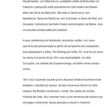
Atualmente, um total de 111 unidades estão distribuídas no
Ceará e o periquito está presente em três áreas do Estado,
além da Serra de Baturité. São elas a Serra Azul, em
Ibaretama; Serra do Parafuso, em Canindé; e Serra do Mel, em
Quixadá. Indivíduos também foram encontrados na Bahia, mas
os estudos ainda estão em análise.
A ave, endêmica do Nordeste, encontra, então, um novo
caminho de preservação a partir do empenho de moradores
que abraçaram a ideia. Pio Rodrigues Neto, 67, vive há 40 anos
na serra e é prova disso. Em sua propriedade, no sítio
Sucupira, na cidade de Guaramiranga, existem nove caixas-
ninho.
“Em 2017, quando soube que a Aquasis estava fazendo esse
trabalho, mandei 50 caixas. Só das nove que tenho no sítio,
voaram 63 filhotes neste ano”, conta. Faz parte da minha
história de vida. Vou mandar mais uma remessa de caixas e já
consegui incentivar várias pessoas a fazer o mesmo”.