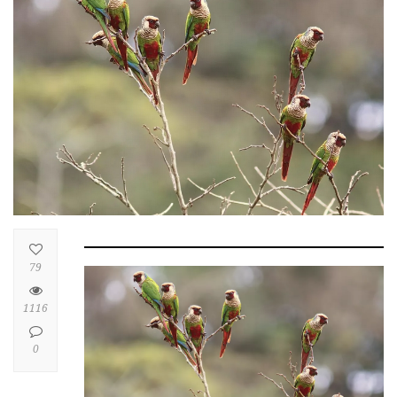
79
1116
0