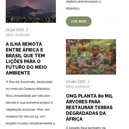
répteis atravessaram o
65
1179
0
Atlântico.
LER MAIS
20 jul 2020
Meio Ambiente
A ILHA REMOTA
ENTRE ÁFRICA E
BRASIL QUE TEM
LIÇÕES PARA O
FUTURO DO MEIO
AMBIENTE
A Ilha de Ascensão, localizada
13 abr 2020
Meio Ambiente
no meio do Oceano Atlântico,
ONG PLANTA 80 MIL
ficou desabitada por séculos
ÁRVORES PARA
devido à sua extrema aridez e
RESTAURAR TERRAS
vegetação escassa. Mas, em
DEGRADADAS DA
meados do século 19, um
ÁFRICA
projeto mudou drasticamente a
O projeto foca também na