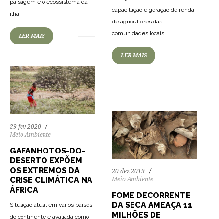
paisagem e o ecossistema da
79
1296
0
capacitação e geração de renda
ilha.
de agricultores das
comunidades locais.
LER MAIS
77
1287
0
LER MAIS
29 fev 2020
Meio Ambiente
GAFANHOTOS-DO-
DESERTO EXPÕEM
OS EXTREMOS DA
20 dez 2019
CRISE CLIMÁTICA NA
Meio Ambiente
ÁFRICA
FOME DECORRENTE
DA SECA AMEAÇA 11
Situação atual em vários países
MILHÕES DE
do continente é avaliada como