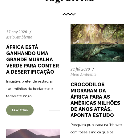
17 nov 2020
Meio Ambiente
ÁFRICA ESTÁ
GANHANDO UMA
GRANDE MURALHA
VERDE PARA CONTER
24 jul 2020
A DESERTIFICAÇÃO
Meio Ambiente
Iniciativa pretende restaurar
CROCODILOS
100 milhões de hectares de
MIGRARAM DA
77
1016
0
ÁFRICA PARA AS
terras até 2030
AMÉRICAS MILHÕES
DE ANOS ATRÁS,
LER MAIS
APONTA ESTUDO
Pesquisa publicada na ‘Nature’
com fósseis indica que os