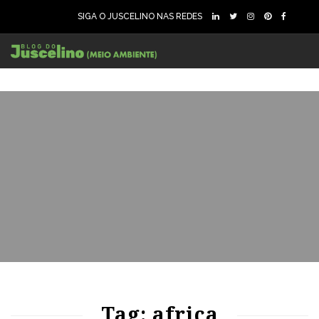
SIGA O JUSCELINO NAS REDES
67
1569
0
75
1161
0
Tag: africa