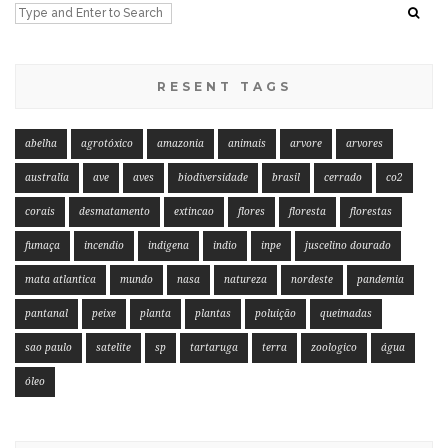
RESENT TAGS
abelha
agrotóxico
amazonia
animais
arvore
arvores
australia
ave
aves
biodiversidade
brasil
cerrado
co2
corais
desmatamento
extincao
flores
floresta
florestas
fumaça
incendio
indigena
indio
inpe
juscelino dourado
mata atlantica
mundo
nasa
natureza
nordeste
pandemia
pantanal
peixe
planta
plantas
poluição
queimadas
sao paulo
satelite
sp
tartaruga
terra
zoologico
água
óleo