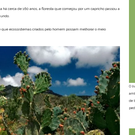
da há cerca de 160 anos, a floresta que começou por um capricho passou a
 mundo.
 que ecossistemas criados pelo homem possam melhorar o meio
O l
amb
de 
ped