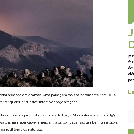
Jus
for
des
alé
par
Le
e estar ardendo em chamas, uma paisagem tão aparentemente hostil que
ntar qualquer turista: “inferno do fogo apagado”.
as, depósitos piroclásticos e picos de lava, a Montanha Verde, com 859
ndosa chamam atenção em meio à ilha carbonizada. São também uma prova
a resiliência da natureza.