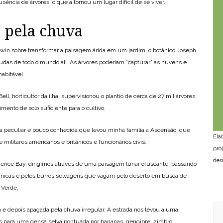
usência de árvores, o que a tornou um lugar difícil de se viver.
 pela chuva
rwin sobre transformar a paisagem árida em um jardim, o botânico Joseph
udas de todo o mundo ali. As árvores poderiam “capturar” as nuvens e
abitável.
l, horticultor da ilha, supervisionou o plantio de cerca de 27 mil árvores
mento de solo suficiente para o cultivo.
esta peculiar e pouco conhecida que levou minha família a Ascensão, que
Ela
 militares americanos e britânicos e funcionários civis.
pro
des
rence Bay, dirigimos através de uma paisagem lunar ofuscante, passando
lcânicas e pelos burros selvagens que vagam pelo deserto em busca de
 Verde.
oa e depois apagada pela chuva irregular. A estrada nos levou a uma
ois para uma densa selva pontuada por bananas, gengibre, zimbro,