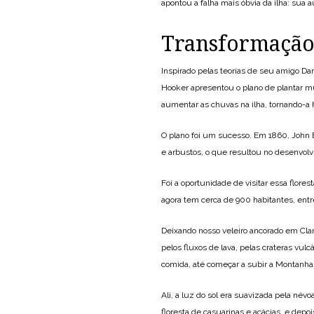
apontou a falha mais óbvia da ilha: sua a
Transformação
Inspirado pelas teorias de seu amigo Da
Hooker apresentou o plano de plantar m
aumentar as chuvas na ilha, tornando-a h
O plano foi um sucesso. Em 1860, John Bel
e arbustos, o que resultou no desenvolvi
Foi a oportunidade de visitar essa flor
agora tem cerca de 900 habitantes, entre
Deixando nosso veleiro ancorado em Cla
pelos fluxos de lava, pelas crateras vu
comida, até começar a subir a Montanha
Ali, a luz do sol era suavizada pela név
floresta de casuarinas e acácias, e dep