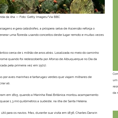
rida da ilha — Foto: Getty Images/Via BBC
aisagens e gera catástrofes, a próspera selva de Ascensão reforça o
nerar uma floresta usando conceitos deste lugar remoto e muitas vezes
ântico cerca de 1 milhão de anos atrás. Localizada no meio do caminho
e nome quando foi redescoberta por Afonso de Albuquerque no Dia da
icada pela primeira vez em 1501).
Com
s por aves marinhas e tartarugas verdes que viajam milhares de
um 
iar ali.
res
da n
aram em 1815, quando a Marinha Real Britânica montou acampamento
 quase 1,3 mil quilômetros a sudeste, na ilha de Santa Helena.
til para os navios. Mas, durante sua visita em 1836, Charles Darwin