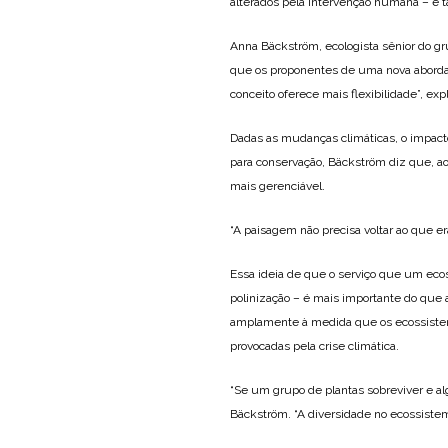
alterados pela intervenção humana – e t
Anna Bäckström, ecologista sênior do gr
que os proponentes de uma nova aborda
conceito oferece mais flexibilidade”, expl
Dadas as mudanças climáticas, o impac
para conservação, Bäckström diz que, a
mais gerenciável.
“A paisagem não precisa voltar ao que e
Essa ideia de que o serviço que um eco
polinização – é mais importante do que 
amplamente à medida que os ecossistem
provocadas pela crise climática.
“Se um grupo de plantas sobreviver e al
Bäckström. “A diversidade no ecossiste