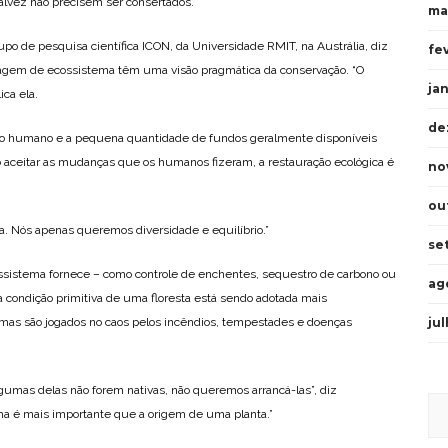
alvez não precisem ser consertados.
ma
upo de pesquisa científica ICON, da Universidade RMIT, na Austrália, diz
fe
gem de ecossistema têm uma visão pragmática da conservação. “O
ja
ica ela.
de
to humano e a pequena quantidade de fundos geralmente disponíveis
o aceitar as mudanças que os humanos fizeram, a restauração ecológica é
no
ou
ra. Nós apenas queremos diversidade e equilíbrio.”
se
ssistema fornece – como controle de enchentes, sequestro de carbono ou
ag
a condição primitiva de uma floresta está sendo adotada mais
ju
as são jogados no caos pelos incêndios, tempestades e doenças
gumas delas não forem nativas, não queremos arrancá-las”, diz
ma é mais importante que a origem de uma planta.”