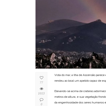
Vista do mar, a Ilha de Ascensão parec
rendeu ao local um apelido capaz de espa
77
Elevando-se acima de crateras adormecid
1013
metros de altura, e sua vegetação fro
da engenhosidade dos seres humanos e d
0