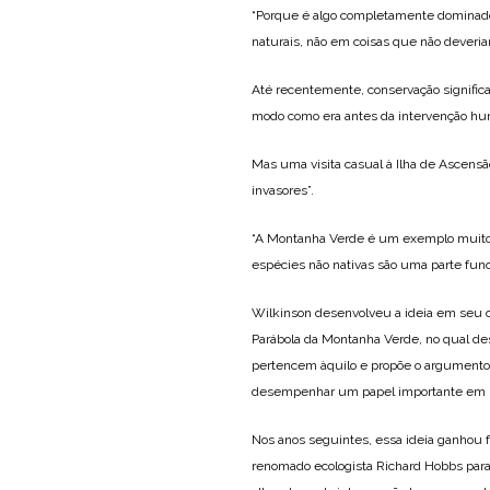
“Porque é algo completamente dominado 
naturais, não em coisas que não deveriam
Até recentemente, conservação significa
modo como era antes da intervenção h
Mas uma visita casual à Ilha de Ascens
invasores”.
“A Montanha Verde é um exemplo muito
espécies não nativas são uma parte func
Wilkinson desenvolveu a ideia em seu co
Parábola da Montanha Verde, no qual des
pertencem àquilo e propõe o argumento 
desempenhar um papel importante em n
Nos anos seguintes, essa ideia ganhou f
renomado ecologista Richard Hobbs par