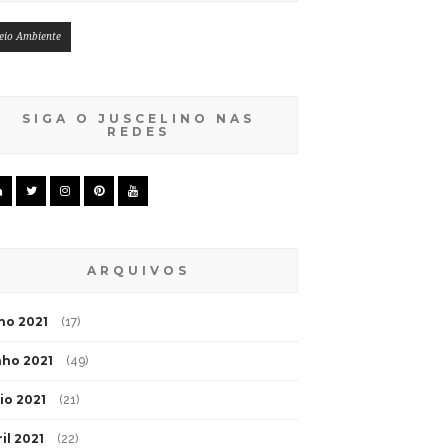
eio Ambiente
SIGA O JUSCELINO NAS
REDES
ARQUIVOS
lho 2021
(17)
nho 2021
(49)
io 2021
(21)
il 2021
(22)