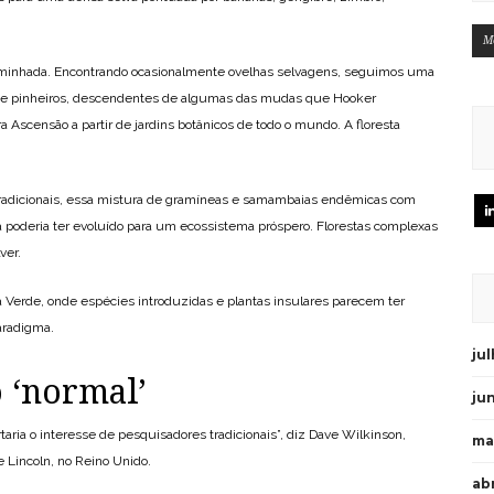
M
caminhada. Encontrando ocasionalmente ovelhas selvagens, seguimos uma
xos e pinheiros, descendentes de algumas das mudas que Hooker
ra Ascensão a partir de jardins botânicos de todo o mundo. A floresta
 tradicionais, essa mistura de gramíneas e samambaias endêmicas com
 poderia ter evoluído para um ecossistema próspero. Florestas complexas
ver.
a Verde, onde espécies introduzidas e plantas insulares parecem ter
aradigma.
ju
 ‘normal’
ju
taria o interesse de pesquisadores tradicionais”, diz Dave Wilkinson,
ma
e Lincoln, no Reino Unido.
abr