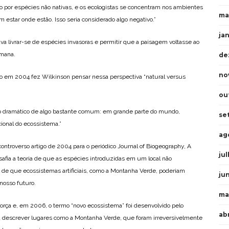
por espécies não nativas, e os ecologistas se concentram nos ambientes
ma
 estar onde estão. Isso seria considerado algo negativo.”
ja
va livrar-se de espécies invasoras e permitir que a paisagem voltasse ao
umana.
de
no
ão em 2004 fez Wilkinson pensar nessa perspectiva “natural versus
ou
 dramático de algo bastante comum: em grande parte do mundo,
se
ional do ecossistema.”
ag
ntroverso artigo de 2004 para o periódico Journal of Biogeography, A
ju
afia a teoria de que as espécies introduzidas em um local não
de que ecossistemas artificiais, como a Montanha Verde, poderiam
ju
osso futuro.
ma
orça e, em 2006, o termo “novo ecossistema” foi desenvolvido pelo
ab
a descrever lugares como a Montanha Verde, que foram irreversivelmente