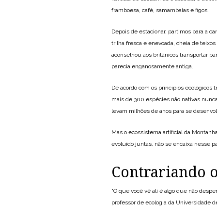
framboesa, café, samambaias e figos.
Depois de estacionar, partimos para a 
trilha fresca e enevoada, cheia de tei
aconselhou aos britânicos transportar pa
parecia enganosamente antiga.
De acordo com os princípios ecológicos
mais de 300 espécies não nativas nunca
levam milhões de anos para se desenvol
Mas o ecossistema artificial da Montanh
evoluído juntas, não se encaixa nesse p
Contrariando o
“O que você vê ali é algo que não desper
professor de ecologia da Universidade d