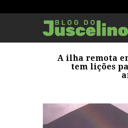
A ilha remota en
tem lições p
a