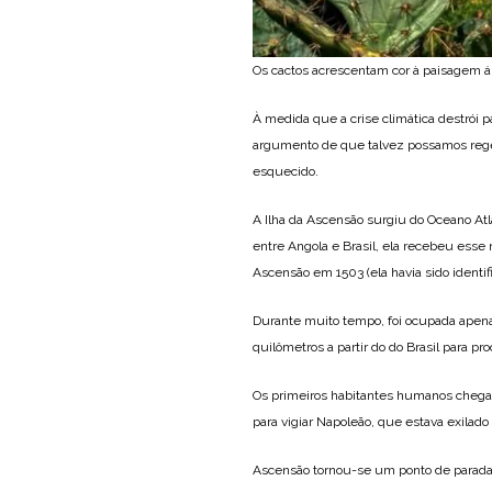
Os cactos acrescentam cor à paisagem á
À medida que a crise climática destrói p
argumento de que talvez possamos rege
esquecido.
A Ilha da Ascensão surgiu do Oceano Atl
entre Angola e Brasil, ela recebeu ess
Ascensão em 1503 (ela havia sido identif
Durante muito tempo, foi ocupada apena
quilômetros a partir do do Brasil para procr
Os primeiros habitantes humanos cheg
para vigiar Napoleão, que estava exilado
Ascensão tornou-se um ponto de parada ú