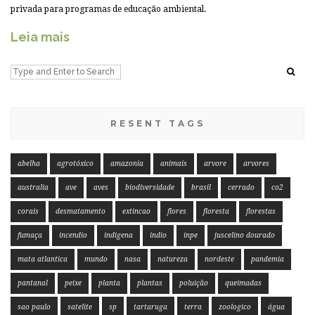
privada para programas de educação ambiental.
Leia mais
RESENT TAGS
abelha
agrotóxico
amazonia
animais
arvore
arvores
australia
ave
aves
biodiversidade
brasil
cerrado
co2
corais
desmatamento
extincao
flores
floresta
florestas
fumaça
incendio
indigena
indio
inpe
juscelino dourado
mata atlantica
mundo
nasa
natureza
nordeste
pandemia
pantanal
peixe
planta
plantas
poluição
queimadas
sao paulo
satelite
sp
tartaruga
terra
zoologico
água