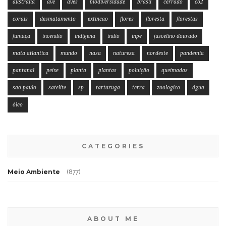
australia
ave
aves
biodiversidade
brasil
cerrado
co2
corais
desmatamento
extincao
flores
floresta
florestas
fumaça
incendio
indigena
indio
inpe
juscelino dourado
mata atlantica
mundo
nasa
natureza
nordeste
pandemia
pantanal
peixe
planta
plantas
poluição
queimadas
sao paulo
satelite
sp
tartaruga
terra
zoologico
água
óleo
CATEGORIES
Meio Ambiente
(877)
ABOUT ME