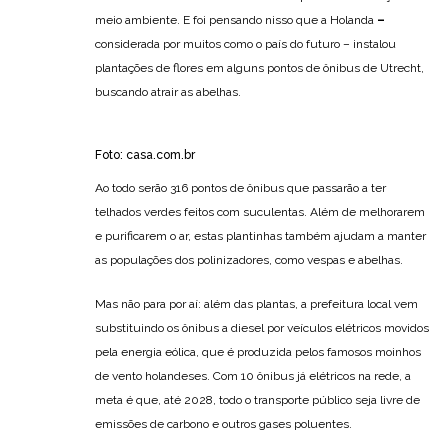
meio ambiente. E foi pensando nisso que a Holanda
–
considerada por muitos como o país do futuro – instalou
plantações de flores em alguns pontos de ônibus de Utrecht,
buscando atrair as abelhas.
Foto:
casa.com.br
Ao todo serão 316 pontos de ônibus que passarão a ter
telhados verdes feitos com suculentas. Além de melhorarem
e purificarem o ar, estas plantinhas também ajudam a manter
as populações dos polinizadores, como vespas e abelhas.
Mas não para por aí: além das plantas, a prefeitura local vem
substituindo os ônibus a diesel por veículos elétricos movidos
pela energia eólica, que é produzida pelos famosos moinhos
de vento holandeses. Com 10 ônibus já elétricos na rede, a
meta é que, até 2028, todo o transporte público seja livre de
emissões de carbono e outros gases poluentes.