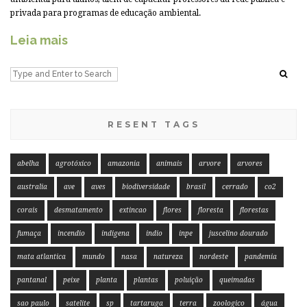
privada para programas de educação ambiental.
Leia mais
RESENT TAGS
abelha
agrotóxico
amazonia
animais
arvore
arvores
australia
ave
aves
biodiversidade
brasil
cerrado
co2
corais
desmatamento
extincao
flores
floresta
florestas
fumaça
incendio
indigena
indio
inpe
juscelino dourado
mata atlantica
mundo
nasa
natureza
nordeste
pandemia
pantanal
peixe
planta
plantas
poluição
queimadas
sao paulo
satelite
sp
tartaruga
terra
zoologico
água