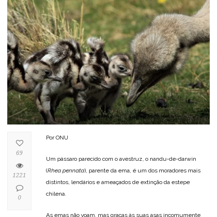
Por ONU
69
Um pássaro parecido com o avestruz, o nandu-de-darwin
(
Rhea pennata
), parente da ema, é um dos moradores mais
1221
distintos, lendários e ameaçados de extinção da estepe
chilena.
0
As emas não voam, mas graças às suas asas incomumente