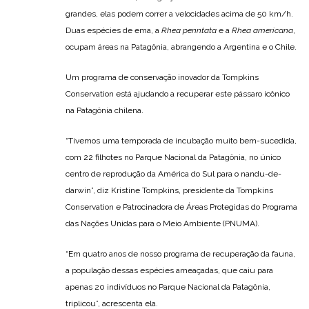
grandes, elas podem correr a velocidades acima de 50 km/h.
Duas espécies de ema, a
Rhea penntata
e a
Rhea americana
,
ocupam áreas na Patagônia, abrangendo a Argentina e o Chile.
Um programa de conservação inovador da Tompkins
Conservation está ajudando a recuperar este pássaro icônico
na Patagônia chilena.
“Tivemos uma temporada de incubação muito bem-sucedida,
com 22 filhotes no Parque Nacional da Patagônia, no único
centro de reprodução da América do Sul para o nandu-de-
darwin”, diz Kristine Tompkins, presidente da Tompkins
Conservation e Patrocinadora de Áreas Protegidas do Programa
das Nações Unidas para o Meio Ambiente (PNUMA).
“Em quatro anos de nosso programa de recuperação da fauna,
a população dessas espécies ameaçadas, que caiu para
apenas 20 indivíduos no Parque Nacional da Patagônia,
triplicou”, acrescenta ela.