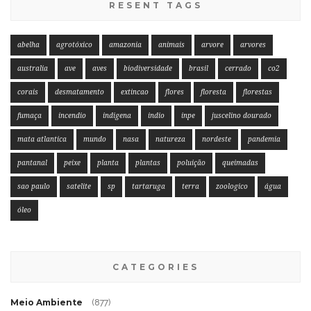
RESENT TAGS
abelha
agrotóxico
amazonia
animais
arvore
arvores
australia
ave
aves
biodiversidade
brasil
cerrado
co2
corais
desmatamento
extincao
flores
floresta
florestas
fumaça
incendio
indigena
indio
inpe
juscelino dourado
mata atlantica
mundo
nasa
natureza
nordeste
pandemia
pantanal
peixe
planta
plantas
poluição
queimadas
sao paulo
satelite
sp
tartaruga
terra
zoologico
água
óleo
CATEGORIES
Meio Ambiente
(877)