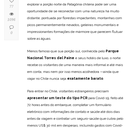
explorar a porção norte da Patagônia chilena pode ser uma
77
oportunidade de se reconectar com uma natureza há muito
distante, pontuada por florestas impactantes, montanhas com
1096
picos permanentemente nevados, geleiras monumentais e
impressionantes formações de mármore que parecem flutuar
0
sobre as águas.
Menos famoso que sua porção sul, conhecida pelo
Parque
Nacional Torres del Paine
e seus hotéis de luxo, o norte
recebe os visitantes de uma maneira mais informal e até mais
em conta, mas nem por isso menos acolhedora —ainda que
viajar no Chile nunca seja
exatamente barato
.
Para entrar no Chile, visitantes estrangeiros precisam
apresentar um teste do tipo PCR
para Covid-19, feito até
72 horas antes do embarque, completar um formulário
eletrônico com informações de contato e saúde até dois dias
antes da viagem e contratar um seguro-saúde que cubra pelo
menos US$ 30 mil em despesas, incluindo gastos com Covid-