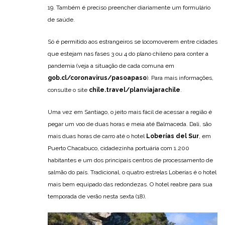
19. Também é preciso preencher diariamente um formulário
de saúde.
Só é permitido aos estrangeiros se locomoverem entre cidades
que estejam nas fases 3 ou 4 do plano chileno para conter a
pandemia (veja a situação de cada comuna em
gob.cl/coronavirus/pasoapaso
). Para mais informações,
consulte o site
chile.travel/planviajarachile
.
Uma vez em Santiago, o jeito mais fácil de acessar a região é
pegar um voo de duas horas e meia até Balmaceda. Dali, são
mais duas horas de carro até o hotel
Loberías del Sur
, em
Puerto Chacabuco, cidadezinha portuária com 1.200
habitantes e um dos principais centros de processamento de
salmão do país. Tradicional, o quatro estrelas Loberías é o hotel
mais bem equipado das redondezas. O hotel reabre para sua
temporada de verão nesta sexta (18).