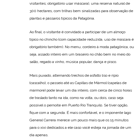
visitantes; obrigatório usar máscara), uma reserva natural de
300 hectares, com trilhas bem sinalizadas para observação de
plantas e pássaros típicos da Patagônia.
Ao final, o visitante é convidado a participar de um almoço
típico no chincho (com capacidade reduzida, uso de máscara é
obrigatório também). No menu, cordeiro à moda patagônica, ou
seja, assado inteiro em um braseiro no chão bem no meio do
salão, regado a vinho, música popular, dança e pisco.
Mais puxado, alternando trechos de asfalto liso e rípio
(cascalho), o passeio até as Capillas de Mármol (capelas de
mármore) pode levar um dia inteiro, com cerca de cinco horas
de traslado tanto na ida, como na volta, ou dois, caso seja
possível o pernoite em Puerto Río Tranquilo. Se tiver opção,
fique com a segunda. É mais confortável, e o imponente lago
General Carrera merece um pouco mais que os 15 minutos
para o xixi dedicados a ele caso você esteja na jornada de um
dia apenas.