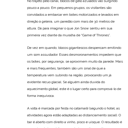
No trajeto pelo canal, blocos de gelo azulados vão surgindo
pouco a pouco. Em pequenos grupos, os visitantes são
convidados a embarcar em botes motorizados e levados em
direção à geleira, um paredão com mais de 30 metros de
altura. Dá para imaginar o que Jon Snow sentiu em sua
primeira vez diante da muralha de “Game of Thrones”.
De vez em quando, blocos gigantescos despencam emitindo
um som assustador. Esses desmoronamentos impedem que
os botes, por segurança, se aproximem muito da parede. Mais
e mais frequentes, também são um sinal de que a
temperatura vem subindo na região, provocando um já
evidente recuo glacial. Se alguém ainda duvida do
aquecimento global, este é o lugar certo para comprová-lo de
forma inequívoca.
A volta é marcada por festa no catamarã (segundo o hotel, as
atividades agora estão adaptadas ao distanciamento social). O
bar é aberto com direito a vinho, pisco e uísque. O resultado é