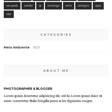
sao paulo
satelite
sp
tartaruga
terra
zoologico
água
óleo
CATEGORIES
Meio Ambiente
(877)
ABOUT ME
PHOTOGRAPHER & BLOGGER
Lorem ipsum dosectetur adipisicing elit, sed do.Lorem ipsum dolor sit
amet, consectetur Nulla fringilla purus at leo dignissim congue.