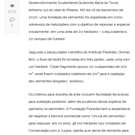
Desenvolvimento Sustentável Quilombo Barra do Turvo,
extremo sul do Vale do Ribeira. NO dia 16 de dezembro de
1213
2020, uma tonelada de sementes foi espalhada em cinco
sobrevoos de helicóptero com o objetivo de repovoar a espécie,
0
inicialmente, em uma área de 20 hectares – o equivalente a
20 campos de futebol.
Segundo o pesquisador científico do Instituto Florestal, Ocimar
Bim, a fase de teste foi dividida em três partes, cada uma com
um hectare. “Cada fragmento possui 20 subparcelas de 100
m², onde foram instalados coletores de 2m² para a captação
das sementes lançadas”, explicou.
Os critérios para escolha da área incluem facilidade de acesso
para avaliação posterior; além de ausência dessa espécie de
palmeira no perímetro. A Fundação Florestal tem a expectativa
de reaplicar a técnica conhecida como “chuva de sementes”
para repovoar, em 10 anos, 48 mil hectares nas Unidades de
Conservação com a Juçara, planta que serve de alimento para