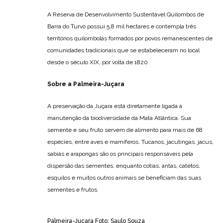
A Reserva de Desenvolvimento Sustentável Quilombos de
Barra do Turvo possui 5,8 mil hectares e contempla três
territórios quilombolas formados por povos remanescentes de
comunidades tradicionais que se estabeleceram no local
desde o século XIX, por volta de 1820.
Sobre a Palmeira-Juçara
A preservação da Juçara está diretamente ligada à
manutenção da biodiversidade da Mata Atlântica. Sua
semente e seu fruto servem de alimento para mais de 68
espécies, entre aves e mamíferos. Tucanos, jacutingas, jacus,
sabiás e arapongas são os principais responsáveis pela
dispersão das sementes, enquanto cotias, antas, catetos,
esquilos e muitos outros animais se beneficiam das suas
sementes e frutos.
Palmeira-Juçara Foto: Saulo Souza