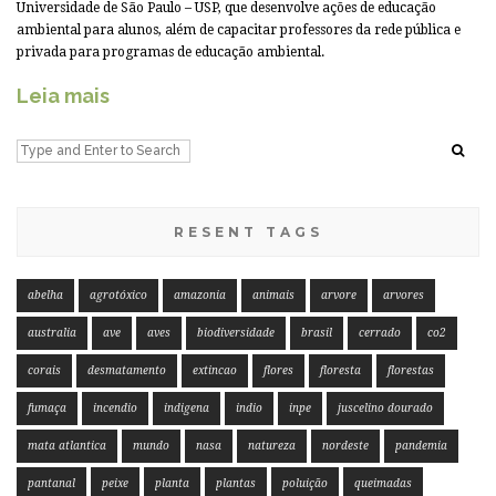
Universidade de São Paulo – USP, que desenvolve ações de educação
ambiental para alunos, além de capacitar professores da rede pública e
privada para programas de educação ambiental.
Leia mais
RESENT TAGS
abelha
agrotóxico
amazonia
animais
arvore
arvores
australia
ave
aves
biodiversidade
brasil
cerrado
co2
corais
desmatamento
extincao
flores
floresta
florestas
fumaça
incendio
indigena
indio
inpe
juscelino dourado
mata atlantica
mundo
nasa
natureza
nordeste
pandemia
pantanal
peixe
planta
plantas
poluição
queimadas