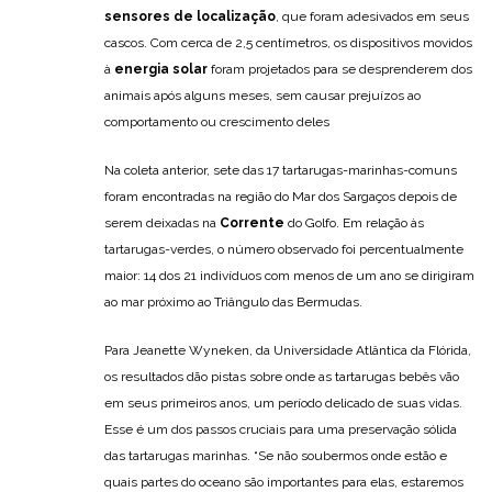
sensores de localização
, que foram adesivados em seus
cascos. Com cerca de 2,5 centímetros, os dispositivos movidos
à
energia solar
foram projetados para se desprenderem dos
animais após alguns meses, sem causar prejuízos ao
comportamento ou crescimento deles
Na coleta anterior, sete das 17 tartarugas-marinhas-comuns
foram encontradas na região do Mar dos Sargaços depois de
serem deixadas na
Corrente
do Golfo. Em relação às
tartarugas-verdes, o número observado foi percentualmente
maior: 14 dos 21 indivíduos com menos de um ano se dirigiram
ao mar próximo ao Triângulo das Bermudas.
Para Jeanette Wyneken, da Universidade Atlântica da Flórida,
os resultados dão pistas sobre onde as tartarugas bebês vão
em seus primeiros anos, um período delicado de suas vidas.
Esse é um dos passos cruciais para uma preservação sólida
das tartarugas marinhas. “Se não soubermos onde estão e
quais partes do oceano são importantes para elas, estaremos