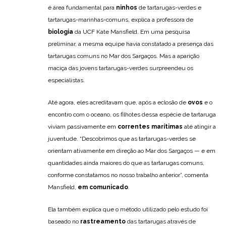
é área fundamental para
ninhos
de tartarugas-verdes e
tartarugas-marinhas-comuns, explica a professora de
biologia
da UCF Kate Mansfield. Em uma pesquisa
preliminar, a mesma equipe havia constatado a presença das
tartarugas comuns no Mar dos Sargaços. Mas a aparição
maciça das jovens tartarugas-verdes surpreendeu os
especialistas.
Até agora, eles acreditavam que, após a eclosão de
ovos
e o
encontro com o oceano, os filhotes dessa espécie de tartaruga
viviam passivamente em
correntes marítimas
até atingir a
juventude. “Descobrimos que as tartarugas-verdes se
orientam ativamente em direção ao Mar dos Sargaços — e em
quantidades ainda maiores do que as tartarugas comuns,
conforme constatamos no nosso trabalho anterior”, comenta
Mansfield,
em comunicado
.
Ela também explica que o método utilizado pelo estudo foi
baseado no
rastreamento
das tartarugas através de