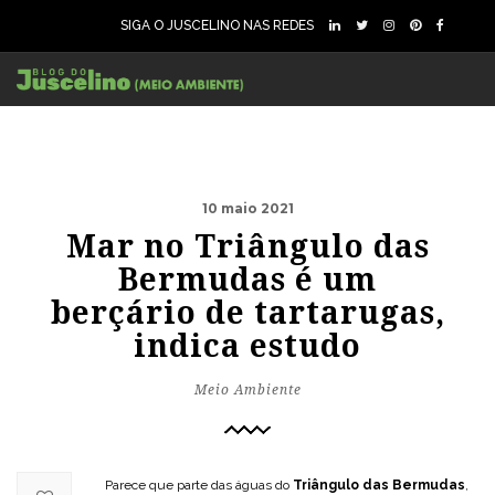
SIGA O JUSCELINO NAS REDES
10 maio 2021
Mar no Triângulo das
Bermudas é um
berçário de tartarugas,
indica estudo
Meio Ambiente
Parece que parte das águas do
Triângulo das Bermudas
,