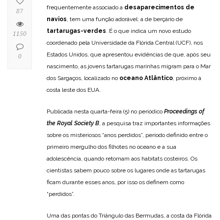
frequentemente associado a
desaparecimentos de
87
navios
, tem uma função adorável: a de berçário de
tartarugas-verdes
. É o que indica um novo estudo
1150
coordenado pela Universidade da Flórida Central (UCF), nos
Estados Unidos, que apresentou evidências de que, após seu
0
nascimento, as jovens tartarugas marinhas migram para o Mar
dos Sargaços, localizado no
oceano Atlântico
, próximo à
costa leste dos EUA.
Publicada nesta quarta-feira (5) no periódico
Proceedings of
the Royal Society B
, a pesquisa traz importantes informações
sobre os misteriosos “anos perdidos”, período definido entre o
primeiro mergulho dos filhotes no oceano e a sua
adolescência, quando retornam aos habitats costeiros. Os
cientistas sabem pouco sobre os lugares onde as tartarugas
ficam durante esses anos, por isso os definem como
“perdidos”.
Uma das pontas do Triângulo das Bermudas, a costa da Flórida