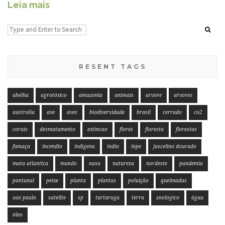
Leia mais
RESENT TAGS
abelha
agrotóxico
amazonia
animais
arvore
arvores
australia
ave
aves
biodiversidade
brasil
cerrado
co2
corais
desmatamento
extincao
flores
floresta
florestas
fumaça
incendio
indigena
indio
inpe
juscelino dourado
mata atlantica
mundo
nasa
natureza
nordeste
pandemia
pantanal
peixe
planta
plantas
poluição
queimadas
sao paulo
satelite
sp
tartaruga
terra
zoologico
água
óleo