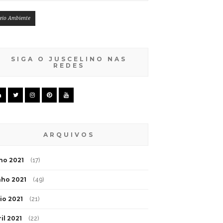
eio Ambiente
SIGA O JUSCELINO NAS
REDES
ARQUIVOS
lho 2021
(17)
nho 2021
(49)
io 2021
(21)
il 2021
(22)