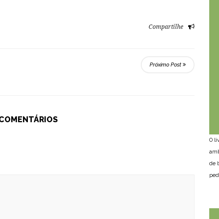
Compartilhe
Próximo Post
 COMENTÁRIOS
O l
amb
de 
ped