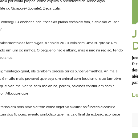
reia por conta própria, como explica o presidente da Associação
ale do Guaporé (Ecovale), Zeca Lula.
 conseguiu encher ainda, todas as praias estão de fora, a eclosão vai ser
”.
 salvamento das tartarugas, o ano de 2020 veio com uma surpresa: um
trado em um do ninhos. O pequeno não é albino, mas é raro na região, tendo
20 anos.
Jus
for
des
e pigmentação geral, ela também precisa ter os olhos vermelhos. Animais
alé
so é muito mais provável que seja um animal com leucismo, que também
par
 que o animal venha sem melanina, porém, os olhos continuam com a
ymon Albuquerque.
Le
rios em seis praias e tem como objetivo auxiliar os filhotes e coibir o
oltura dos filhotes, evento simbólico que marca o final da eclosão, acontece