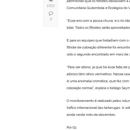
permitindo que os filhotes deixassem a a
1022
Comunitária Quilombola e Ecológica do V
0
“Esse ano com a pouca chuva, e o rio não
total. Todos os filhotes serão aproveitados
E para as equipes que trabalham com o
filhote de coloração diferente foi encon
sido o segundo encontrado em mais de 
“Para ser albino, já que há essa falta d
albinos têm olhos vermelhos. Nesse ca
é uma anomalia cromática, que faz com
coloração normal”, explica o biólogo Sa
O monitoramento é realizado pelos voluntá
tráfico internacional das tartarugas. A s
ainda neste mês de dezembro.
Por G1