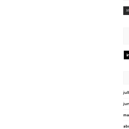
M
ju
ju
ma
abr