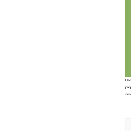
Ela
pro
des