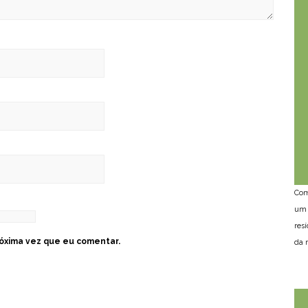
Com
um 
res
óxima vez que eu comentar.
da n