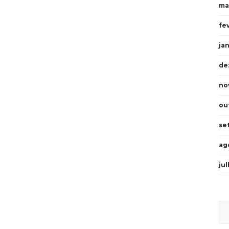
ma
fe
ja
de
no
ou
se
ag
ju