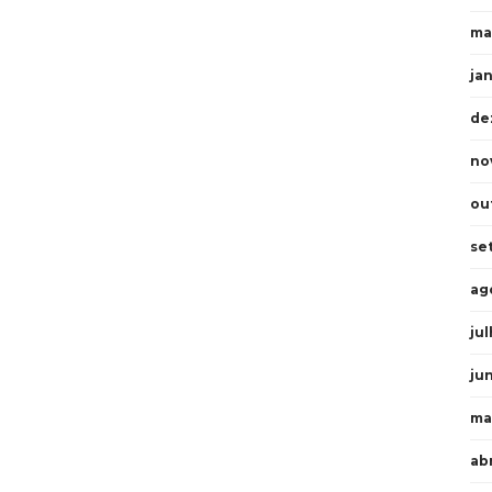
ma
ja
de
no
ou
se
ag
ju
ju
ma
ab