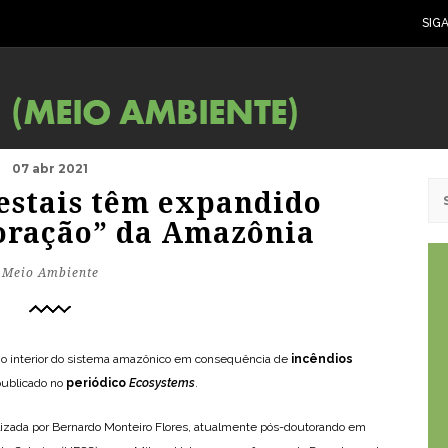
SIG
07 abr 2021
restais têm expandido
coração” da Amazônia
Meio Ambiente
no interior do sistema amazônico em consequência de
incêndios
publicado no
periódico
Ecosystems
.
alizada por Bernardo Monteiro Flores, atualmente pós-doutorando em