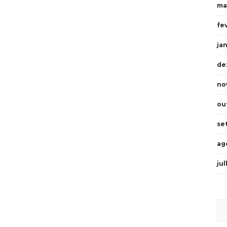
ma
fe
ja
de
no
ou
se
ag
ju