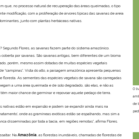
am que, no processo natural de recuperação das áreas queimadas, o tipo
te modificação, com a proliferação de árvores típicas das savanas de areia
dominantes, junto com plantas herbáceas nativas.
? Segundo Flores, as savanas fazem parte do sistema amazônico.
coberta por savanas. São savanas antigas, bem diferentes de um bioma
rrado, porém, mesmo assim dotadas de muitas espécies vegetais
de “campinas”. Vista do alto, a paisagem amazônica apresenta pequenas
 floresta. As sementes das espécies vegetais de savana são carregadas
chegam a uma área queimada e de solo degradado, são elas, e não as
O l
 têm maior chance de germinar e repovoar aquele pedaço de terra.
amb
de 
s nativas estão em expansão e podem se expandir ainda mais na
ped
matamento’, onde as gramíneas exóticas estão se espalhando, mas sim a
nca disseminadas por toda a bacia, em regiões remotas”, afirma Flores.
ssaltar. Na
Amazônia
, as florestas inundáveis, chamadas de florestas de