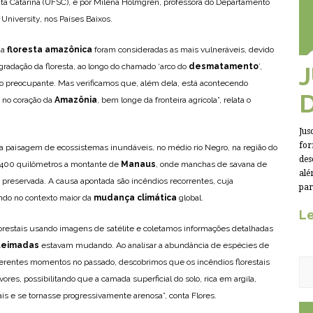
nta Catarina (UFSC), e por Milena Holmgren, professora do Departamento
niversity, nos Países Baixos.
da
floresta amazônica
foram consideradas as mais vulneráveis, devido
egradação da floresta, ao longo do chamado ‘arco do
desmatamento
’,
to preocupante. Mas verificamos que, além dela, está acontecendo
no coração da
Amazônia
, bem longe da fronteira agrícola”, relata o
Jus
for
 paisagem de ecossistemas inundáveis, no médio rio Negro, na região do
des
e 400 quilômetros a montante de
Manaus
, onde manchas de savana de
alé
 preservada. A causa apontada são incêndios recorrentes, cuja
par
do no contexto maior da
mudança climática
global.
Le
restais usando imagens de satélite e coletamos informações detalhadas
ueimadas
estavam mudando. Ao analisar a abundância de espécies de
iferentes momentos no passado, descobrimos que os incêndios florestais
res, possibilitando que a camada superficial do solo, rica em argila,
s e se tornasse progressivamente arenosa”, conta Flores.