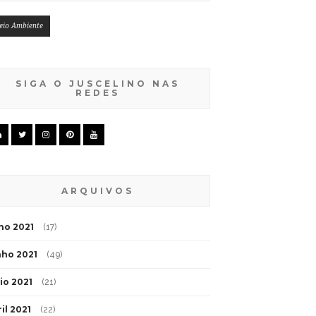
eio Ambiente
SIGA O JUSCELINO NAS
REDES
ARQUIVOS
lho 2021
(17)
nho 2021
(49)
io 2021
(21)
il 2021
(22)