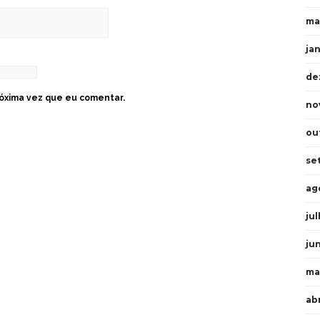
ma
ja
de
óxima vez que eu comentar.
no
ou
se
ag
ju
ju
ma
ab