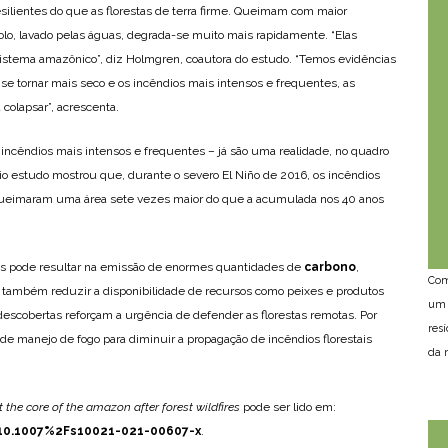
silientes do que as florestas de terra firme. Queimam com maior
lo, lavado pelas águas, degrada-se muito mais rapidamente. “Elas
sistema amazônico”, diz Holmgren, coautora do estudo. “Temos evidências
e tornar mais seco e os incêndios mais intensos e frequentes, as
 colapsar”, acrescenta.
e incêndios mais intensos e frequentes – já são uma realidade, no quadro
o estudo mostrou que, durante o severo El Niño de 2016, os incêndios
 queimaram uma área sete vezes maior do que a acumulada nos 40 anos
veis pode resultar na emissão de enormes quantidades de
carbono
,
Com
, e também reduzir a disponibilidade de recursos como peixes e produtos
um 
s descobertas reforçam a urgência de defender as florestas remotas. Por
res
manejo de fogo para diminuir a propagação de incêndios florestais
da n
.
he core of the amazon after forest wildfires
pode ser lido em:
e/10.1007%2Fs10021-021-00607-x
.