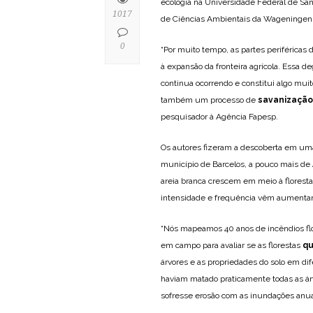
ecologia na Universidade Federal de Sa
1017
de Ciências Ambientais da Wageningen U
0
“Por muito tempo, as partes periféricas 
à expansão da fronteira agrícola. Essa d
continua ocorrendo e constitui algo mui
também um processo de
savanização
pesquisador à Agência Fapesp.
Os autores fizeram a descoberta em uma
município de Barcelos, a pouco mais d
areia branca crescem em meio à floresta
intensidade e frequência vêm aumentan
“Nós mapeamos 40 anos de incêndios flo
em campo para avaliar se as florestas
q
árvores e as propriedades do solo em d
haviam matado praticamente todas as árvo
sofresse erosão com as inundações anuai