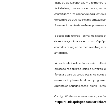
igapó ou de igarapé, são muito menos re
facilidade e, uma vez queimadas, seu so
constituem o ‘calcanhar de Aquiles’ do 
de campo de que, se o clima amazônico s
florestas inundáveis serão as primeiras a
E esses dois fatores – clima mais seco 
da mudança climática em curso. O própri
ocorridos na região do médio rio Negro
anteriores.
“A perda adicional de florestas inundá
estocado nas árvores, solos e turfeiras
florestais para os povos locais. As nova
exemplo, implementando um programa de 
durante os períodos secos”, alerta Flores
O artigo
White-sand savannas expand at t
https://link.springer.com/articl