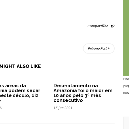
Compartilhe
Próximo Post
MIGHT ALSO LIKE
Ela
s áreas da
Desmatamento na
pro
nia podem secar
Amazônia foi o maior em
des
neste século, diz
10 anos pelo 3º mês
o
consecutivo
21
16 jun 2021