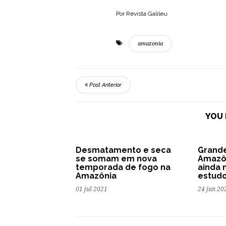
Por Revista Galileu
amazonia
Post Anterior
YOU 
Desmatamento e seca
Grande
se somam em nova
Amazô
temporada de fogo na
ainda 
Amazônia
estud
01 jul 2021
24 jun 20