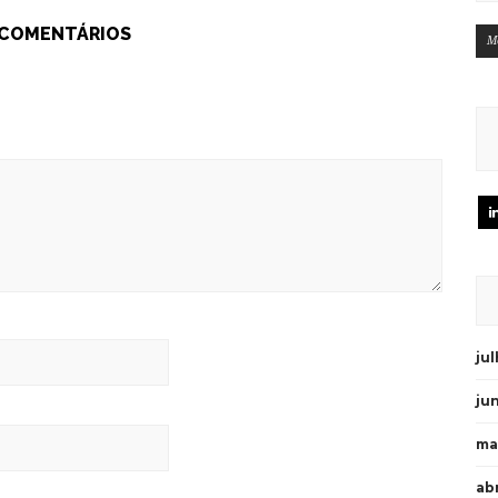
 COMENTÁRIOS
M
ju
ju
ma
abr