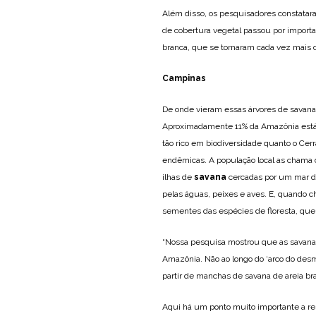
Além disso, os pesquisadores constatar
de cobertura vegetal passou por importan
branca, que se tornaram cada vez mais 
Campinas
De onde vieram essas árvores de savana
Aproximadamente 11% da Amazônia está 
tão rico em biodiversidade quanto o Ce
endêmicas. A população local as chama 
ilhas de
savana
cercadas por um mar de
pelas águas, peixes e aves. E, quando 
sementes das espécies de floresta, que
“Nossa pesquisa mostrou que as savana
Amazônia. Não ao longo do ‘arco do des
partir de manchas de savana de areia bra
Aqui há um ponto muito importante a re