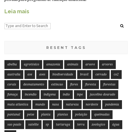
Leia mais
RESENT TAGS
abelha
agrotóxico
amazonia
animais
arvore
arvores
australia
ave
aves
biodiversidade
brasil
cerrado
co2
corais
desmatamento
extincao
flores
floresta
florestas
fumaça
incendio
indigena
indio
inpe
juscelino dourado
mata atlantica
mundo
nasa
natureza
nordeste
pandemia
pantanal
peixe
planta
plantas
poluição
queimadas
sao paulo
satelite
sp
tartaruga
terra
zoologico
água