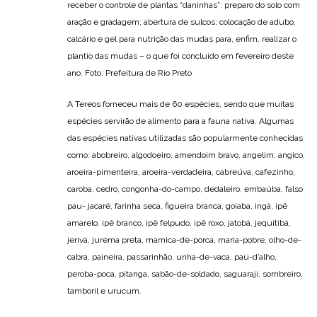
receber o controle de plantas “daninhas”; preparo do solo com
aração e gradagem; abertura de sulcos; colocação de adubo,
calcário e gel para nutrição das mudas para, enfim, realizar o
plantio das mudas – o que foi concluído em fevereiro deste
ano. Foto: Prefeitura de Rio Preto
A Tereos forneceu mais de 60 espécies, sendo que muitas
espécies servirão de alimento para a fauna nativa. Algumas
das espécies nativas utilizadas são popularmente conhecidas
como: abobreiro, algodoeiro, amendoim bravo, angelim, angico,
aroeira-pimenteira, aroeira-verdadeira, cabreúva, cafezinho,
caroba, cedro, congonha-do-campo, dedaleiro, embaúba, falso
pau- jacaré, farinha seca, figueira branca, goiaba, ingá, ipê
amarelo, ipê branco, ipê felpudo, ipê roxo, jatobá, jequitibá,
jerivá, jurema preta, mamica-de-porca, maria-pobre, olho-de-
cabra, paineira, passarinhão, unha-de-vaca, pau-d’alho,
peroba-poca, pitanga, sabão-de-soldado, saguaraji, sombreiro,
tamboril e urucum.