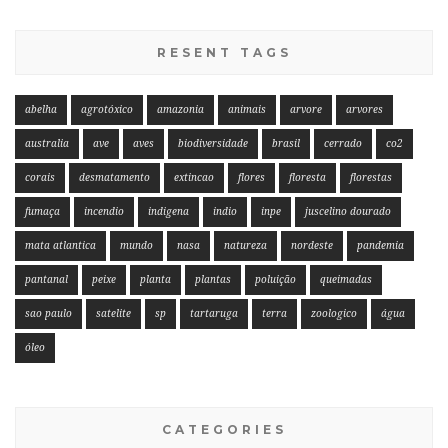
RESENT TAGS
abelha
agrotóxico
amazonia
animais
arvore
arvores
australia
ave
aves
biodiversidade
brasil
cerrado
co2
corais
desmatamento
extincao
flores
floresta
florestas
fumaça
incendio
indigena
indio
inpe
juscelino dourado
mata atlantica
mundo
nasa
natureza
nordeste
pandemia
pantanal
peixe
planta
plantas
poluição
queimadas
sao paulo
satelite
sp
tartaruga
terra
zoologico
água
óleo
CATEGORIES