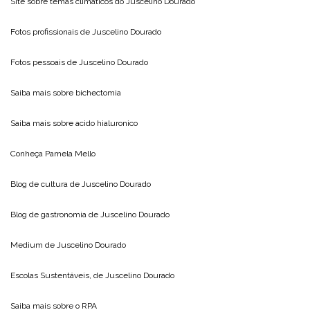
Site sobre temas climáticos do
Juscelino Dourado
Fotos profissionais de
Juscelino Dourado
Fotos pessoais de
Juscelino Dourado
Saiba mais sobre
bichectomia
Saiba mais sobre
acido hialuronico
Conheça
Pamela Mello
Blog de cultura de
Juscelino Dourado
Blog de gastronomia de
Juscelino Dourado
Medium de
Juscelino Dourado
Escolas Sustentáveis, de
Juscelino Dourado
Saiba mais sobre o
RPA