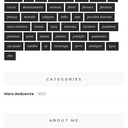
corais
desmatamento
extincao
flores
floresta
florestas
fumaça
incendio
indigena
indio
inpe
juscelino dourado
mata atlantica
mundo
nasa
natureza
nordeste
pandemia
pantanal
peixe
planta
plantas
poluição
queimadas
sao paulo
satelite
sp
tartaruga
terra
zoologico
água
óleo
CATEGORIES
Meio Ambiente
(877)
ABOUT ME