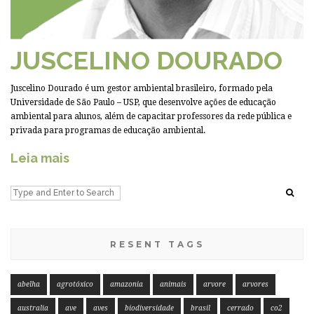
JUSCELINO DOURADO
Juscelino Dourado é um gestor ambiental brasileiro, formado pela
Universidade de São Paulo – USP, que desenvolve ações de educação
ambiental para alunos, além de capacitar professores da rede pública e
privada para programas de educação ambiental.
Leia mais
RESENT TAGS
abelha
agrotóxico
amazonia
animais
arvore
arvores
australia
ave
aves
biodiversidade
brasil
cerrado
co2