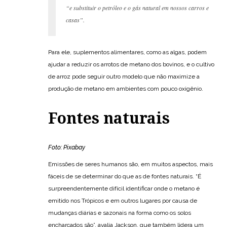
“e substituir o petróleo e o gás natural em nossos carros e
casas”.
Para ele, suplementos alimentares, como as algas, podem
ajudar a reduzir os arrotos de metano dos bovinos, e o cultivo
de arroz pode seguir outro modelo que não maximize a
produção de metano em ambientes com pouco oxigênio.
Fontes naturais
Foto: Pixabay
Emissões de seres humanos são, em muitos aspectos, mais
fáceis de se determinar do que as de fontes naturais. “É
surpreendentemente difícil identificar onde o metano é
emitido nos Trópicos e em outros lugares por causa de
mudanças diárias e sazonais na forma como os solos
encharcados são”, avalia Jackson, que também lidera um