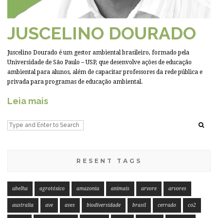
JUSCELINO DOURADO
Juscelino Dourado é um gestor ambiental brasileiro, formado pela
Universidade de São Paulo – USP, que desenvolve ações de educação
ambiental para alunos, além de capacitar professores da rede pública e
privada para programas de educação ambiental.
Leia mais
RESENT TAGS
abelha
agrotóxico
amazonia
animais
arvore
arvores
australia
ave
aves
biodiversidade
brasil
cerrado
co2