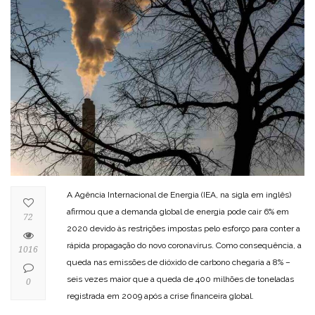
A Agência Internacional de Energia (IEA, na sigla em inglês)
afirmou que a demanda global de energia pode cair 6% em
72
2020 devido às restrições impostas pelo esforço para conter a
rápida propagação do novo coronavírus. Como consequência, a
1016
queda nas emissões de dióxido de carbono chegaria a 8% –
seis vezes maior que a queda de 400 milhões de toneladas
0
registrada em 2009 após a crise financeira global.