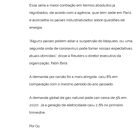
Essa seria a maior contração em termos absolutos já
registrados, de acordo com a agência, que tem sede em Paris
e aconselha os países industrializados sobre questões de
energia.
“Alguns países podem adiar a suspensão do bloqueio, ou uma
segunda onda de coronavírus pode tornar nossas expectativas
atuais otimistas”, disse à Reuters o diretor executivo da
organização, Fatih Birol.
A demanda por carvão foi a mais atingida: caiu 8% em
comparação com o mesmo período do ano passado.
A demanda global de gás natural pode cair cerca de 5% em
2020. Já a geração de eletricidade caiu 2,6% no primeiro
trimestre.
Por G1