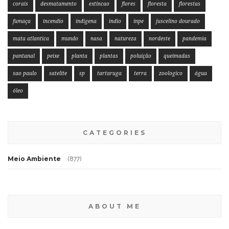
corais
desmatamento
extincao
flores
floresta
florestas
fumaça
incendio
indigena
indio
inpe
juscelino dourado
mata atlantica
mundo
nasa
natureza
nordeste
pandemia
pantanal
peixe
planta
plantas
poluição
queimadas
sao paulo
satelite
sp
tartaruga
terra
zoologico
água
óleo
CATEGORIES
Meio Ambiente
(877)
ABOUT ME