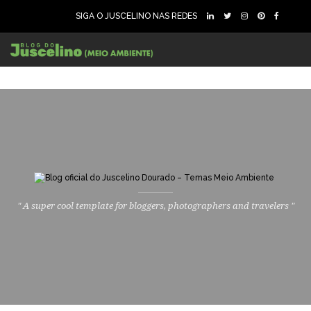
SIGA O JUSCELINO NAS REDES
" A super cool template for bloggers, photographers and travelers "