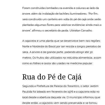
Foram construídas lombadas na avenida e colunas ao lado da
árvore, além da instalação de tachões iluminadores. “Por fim,
será construído um canteiro em volta do pé de cajá onde serão
plantadas algumas flores para valorizar evidenciar ainda mais a
árvore”, afirmou o secretário da pasta, Ubiratan Carvalho.
A cajazeira é uma planta que se desenvolve bem nas regiões
Norte e Nordeste do Brasil por ser resiste a longos períodos de
seca. A árvore é de grande porte, podendo atingir até 30
metros. Os frutos são utilizados na indústria alimentícia, assim
como as folhas e casca são usadas na medicina popular.
Rua do Pé de Cajá
Segundo a Prefeitura de Paraíso do Tocantins, o setor Jardim
Paulista foi loteado em fevereiro de 1976 e a cajazeira está no
local desde a abertura daquela via. O município informou que
desde então, a cajazeira vem sendo preservada e se tornou