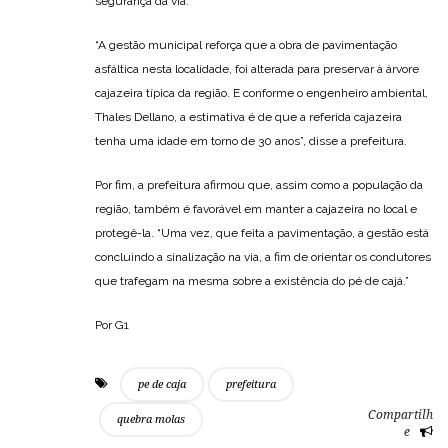
segurança da via.
“A gestão municipal reforça que a obra de pavimentação
asfáltica nesta localidade, foi alterada para preservar à árvore
cajazeira típica da região. E conforme o engenheiro ambiental,
Thales Dellano, a estimativa é de que a referida cajazeira
tenha uma idade em torno de 30 anos”, disse a prefeitura.
Por fim, a prefeitura afirmou que, assim como a população da
região, também é favorável em manter a cajazeira no local e
protegê-la. “Uma vez, que feita a pavimentação, a gestão está
concluindo a sinalização na via, a fim de orientar os condutores
que trafegam na mesma sobre a existência do pé de cajá.”
Por G1
pe de caja
prefeitura
Compartilh
quebra molas
e