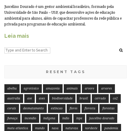
Juscelino Dourado é um gestor ambiental brasileiro, formado pela
Universidade de São Paulo – USP, que desenvolve ações de educação
ambiental para alunos, além de capacitar professores da rede pública e
privada para programas de educação ambiental.
Leia mais
RESENT TAGS
abelha
agrotóxico
amazonia
animais
arvore
arvores
australia
ave
aves
biodiversidade
brasil
cerrado
co2
corais
desmatamento
extincao
flores
floresta
florestas
fumaça
incendio
indigena
indio
inpe
juscelino dourado
mata atlantica
mundo
nasa
natureza
nordeste
pandemia