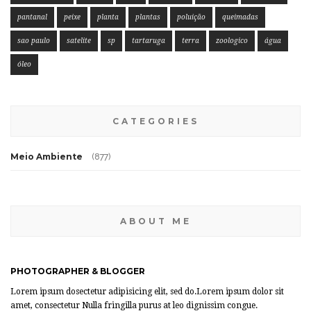
pantanal
peixe
planta
plantas
poluição
queimadas
sao paulo
satelite
sp
tartaruga
terra
zoologico
água
óleo
CATEGORIES
Meio Ambiente
(877)
ABOUT ME
PHOTOGRAPHER & BLOGGER
Lorem ipsum dosectetur adipisicing elit, sed do.Lorem ipsum dolor sit
amet, consectetur Nulla fringilla purus at leo dignissim congue.