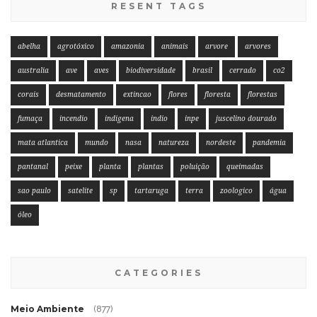
RESENT TAGS
abelha
agrotóxico
amazonia
animais
arvore
arvores
australia
ave
aves
biodiversidade
brasil
cerrado
co2
corais
desmatamento
extincao
flores
floresta
florestas
fumaça
incendio
indigena
indio
inpe
juscelino dourado
mata atlantica
mundo
nasa
natureza
nordeste
pandemia
pantanal
peixe
planta
plantas
poluição
queimadas
sao paulo
satelite
sp
tartaruga
terra
zoologico
água
óleo
CATEGORIES
Meio Ambiente
(877)