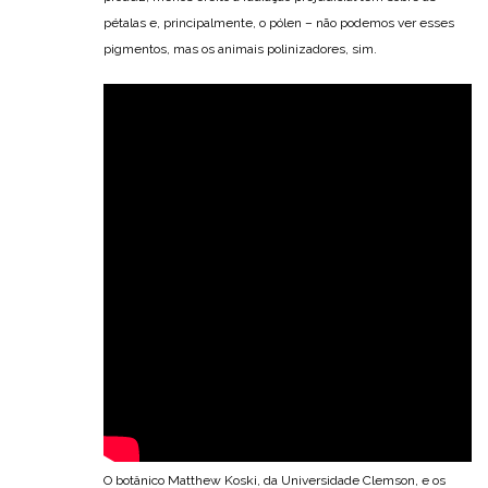
pétalas e, principalmente, o pólen – não podemos ver esses
pigmentos, mas os animais polinizadores, sim.
O botânico Matthew Koski, da Universidade Clemson, e os