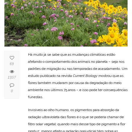
Há muito já se sabe que as mudanças climáticas estão
afetando o comportamento dos animais no planeta – seja nos
69
padrões de migração ou nas temporadas de acasalamento. Um
estudo publicado na revista
Current Biology
mostrou que as
1357
flores também mudaram por causa da degradação do meio
ambiente nos últimos 75 anos – e isso pode ter consequências
0
funestas.
Invisíveis ao olho humano, os pigmentos para absorção da
radiação ultravioleta das flores é o que se poderia chamar de
filtro solar vegetal: quando mais desse tipo de pigmento a flor
produz, menos efeito a radiação prejudicial têm sobre as