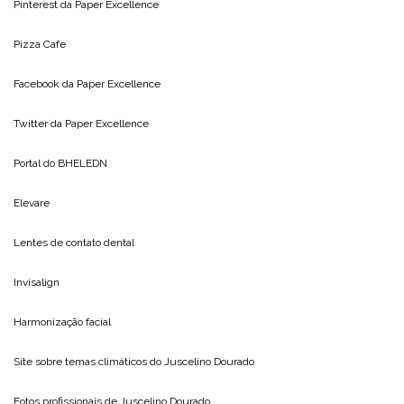
Pinterest da
Paper Excellence
Pizza Cafe
Facebook da
Paper Excellence
Twitter da
Paper Excellence
Portal do
BHELEDN
Elevare
Lentes de contato dental
Invisalign
Harmonização facial
Site sobre temas climáticos do
Juscelino Dourado
Fotos profissionais de
Juscelino Dourado