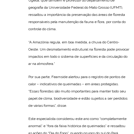
Ugeda, que também é professor do departamento de
geografia da Universidade Federal do Mato Grosso (UFMT),
ressaltou a importância da preservação das áreas de floresta
responsáveis pela manutenção da fauna e flora, por conta do
controle do clima.
“A Amazônia regula, em boa medida, a chuva do Centro-
Oeste. Um desmatamento estrutural na floresta pode provocar
impactos em todo o sistema de superfícies e da circulação do
ar na atmosfera.”
Por sua parte, Fearnside alertou para o registro de pontos de
calor – indicativos de queimadas – em áreas protegidas.
“Essas florestas são muito importantes para manter todo seu
papel de clima, biodiversidade e estão sujeitos a ser perdidos
de várias formas”, disse.
Este especialista considerou este ano como “completamente
anormal” e “fora da faixa histórica de queimadas” e ressaltou
as ações do “Dia do Fogo”, quando grupos do sul do Pará