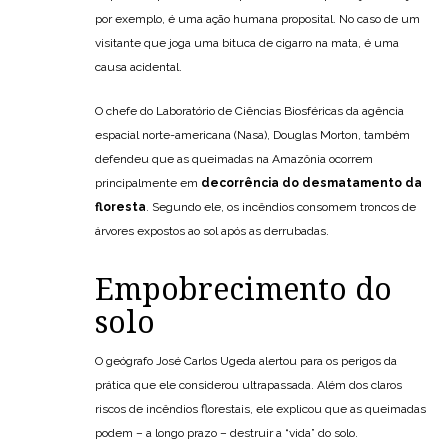
por exemplo, é uma ação humana proposital. No caso de um
visitante que joga uma bituca de cigarro na mata, é uma
causa acidental.
O chefe do Laboratório de Ciências Biosféricas da agência
espacial norte-americana (Nasa), Douglas Morton, também
defendeu que as queimadas na Amazônia ocorrem
principalmente em
decorrência do desmatamento da
floresta
. Segundo ele, os incêndios consomem troncos de
árvores expostos ao sol após as derrubadas.
Empobrecimento do
solo
O geógrafo José Carlos Ugeda alertou para os perigos da
prática que ele considerou ultrapassada. Além dos claros
riscos de incêndios florestais, ele explicou que as queimadas
podem – a longo prazo – destruir a “vida” do solo.