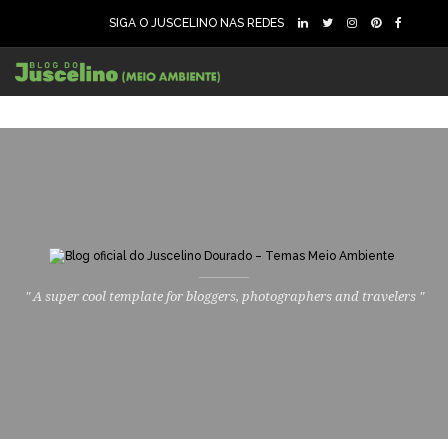
SIGA O JUSCELINO NAS REDES
" A super cool template for bloggers, photographers and travelers "