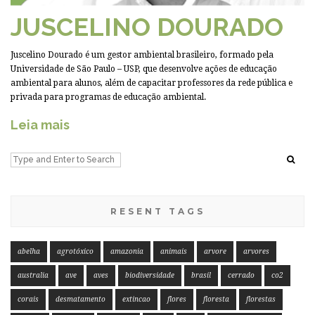
JUSCELINO DOURADO
Juscelino Dourado é um gestor ambiental brasileiro, formado pela
Universidade de São Paulo – USP, que desenvolve ações de educação
ambiental para alunos, além de capacitar professores da rede pública e
privada para programas de educação ambiental.
Leia mais
RESENT TAGS
abelha
agrotóxico
amazonia
animais
arvore
arvores
australia
ave
aves
biodiversidade
brasil
cerrado
co2
corais
desmatamento
extincao
flores
floresta
florestas