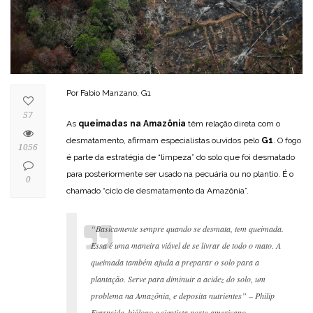
Por Fabio Manzano, G1
57
As
queimadas na Amazônia
têm relação direta com o
desmatamento, afirmam especialistas ouvidos pelo
G1
. O fogo
1056
é parte da estratégia de “limpeza” do solo que foi desmatado
para posteriormente ser usado na pecuária ou no plantio. É o
0
chamado “ciclo de desmatamento da Amazônia”.
“Basicamente sempre quando se desmata, tem queimada.
Essa é uma maneira viável de se livrar de todo o mato. A
queimada também ajuda a preparar o solo para a
plantação. Serve para diminuir a acidez do solo, um
problema na Amazônia, e deposita nutrientes” – Philip
Fearnside, biólogo e cientista norte-americano