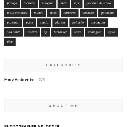
fumaça
incendio
indigena
indio
inpe
juscelino dourado
mata atlantica
mundo
nasa
natureza
nordeste
pandemia
pantanal
peixe
planta
plantas
poluição
queimadas
sao paulo
satelite
sp
tartaruga
terra
zoologico
água
óleo
CATEGORIES
Meio Ambiente
(877)
ABOUT ME
PHOTOGRAPHER & BLOGGER