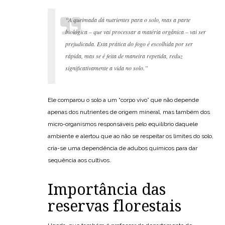
“A queimada dá nutrientes para o solo, mas a parte
biológica – que vai processar a matéria orgânica – vai ser
prejudicada. Esta prática do fogo é escolhida por ser
rápida, mas se é feita de maneira repetida, reduz
significativamente a vida no solo.”
Ele comparou o solo a um “corpo vivo” que não depende
apenas dos nutrientes de origem mineral, mas também dos
micro-organismos responsáveis pelo equilíbrio daquele
ambiente e alertou que ao não se respeitar os limites do solo,
cria-se uma dependência de adubos químicos para dar
sequência aos cultivos.
Importância das
reservas florestais