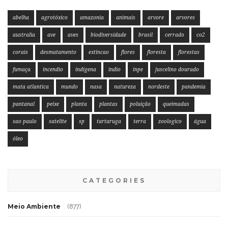
abelha
agrotóxico
amazonia
animais
arvore
arvores
australia
ave
aves
biodiversidade
brasil
cerrado
co2
corais
desmatamento
extincao
flores
floresta
florestas
fumaça
incendio
indigena
indio
inpe
juscelino dourado
mata atlantica
mundo
nasa
natureza
nordeste
pandemia
pantanal
peixe
planta
plantas
poluição
queimadas
sao paulo
satelite
sp
tartaruga
terra
zoologico
água
óleo
CATEGORIES
Meio Ambiente
(877)