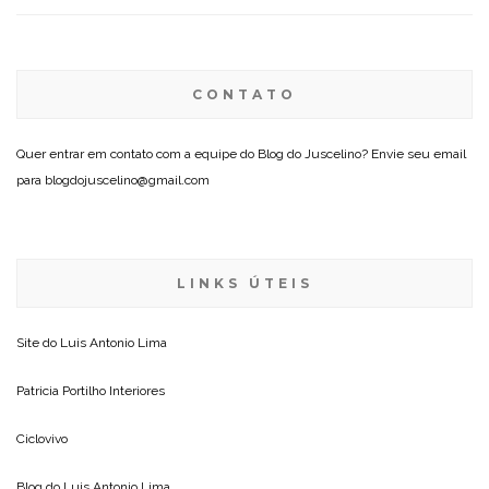
CONTATO
Quer entrar em contato com a equipe do Blog do Juscelino? Envie seu email
para blogdojuscelino@gmail.com
LINKS ÚTEIS
Site do
Luis Antonio Lima
Patricia Portilho Interiores
Ciclovivo
Blog do
Luis Antonio Lima