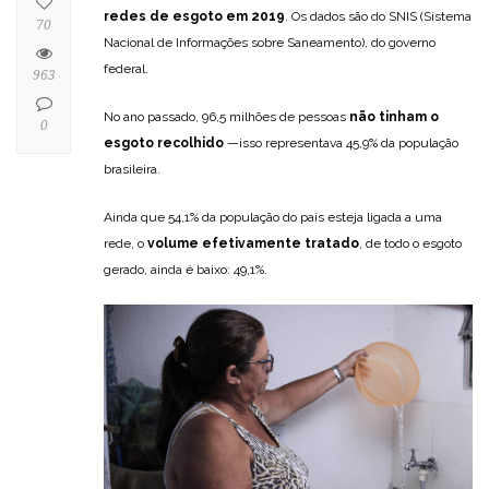
redes de esgoto em 2019
. Os dados são do SNIS (Sistema
70
Nacional de Informações sobre Saneamento), do governo
federal.
963
No ano passado, 96,5 milhões de pessoas
não tinham o
0
esgoto recolhido
—isso representava 45,9% da população
brasileira.
Ainda que 54,1% da população do país esteja ligada a uma
rede, o
volume efetivamente tratado
, de todo o esgoto
gerado, ainda é baixo: 49,1%.