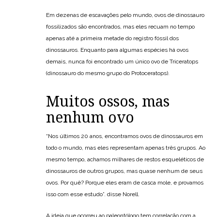
Em dezenas de escavações pelo mundo, ovos de dinossauro
fossilizados são encontrados, mas eles recuam no tempo
apenas até a primeira metade do registro fóssil dos
dinossauros. Enquanto para algumas espécies há ovos
demais, nunca foi encontrado um único ovo de Triceratops
(dinossauro do mesmo grupo do Protoceratops).
Muitos ossos, mas
nenhum ovo
“Nos últimos 20 anos, encontramos ovos de dinossauros em
todo o mundo, mas eles representam apenas três grupos. Ao
mesmo tempo, achamos milhares de restos esqueléticos de
dinossauros de outros grupos, mas quase nenhum de seus
ovos. Por quê? Porque eles eram de casca mole, e provamos
isso com esse estudo”. disse Norell.
A ideia que ocorreu ao paleontólogo tem correlação com a