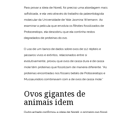
Para provar a ideia de Norell, foi preciso uma abordagem mais
sofisticada, e ela veio através do trabalho da paleontologista
molecular da Universidade de Yale Jasmina Wiemann. Ao
examinar a película que envolvia os filhotes fossilizados de
Protoceratops, ela descobriu que ela continha restos
degradados de proteínas do ovo.
O uso de um banco de dados sobre ovos de 112 répteis e
pássaros vivos e extintos, relacionados entre si
evolutivamente, provou que ovos de casca dura e de casca
mole têm proteínas que fossilizam de maneira diferente. “As
proteínas encontradas nos fósseis bebês de Protoceratops e
Mussaurodois combinavam com a de ovos de casca mole.”
Ovos gigantes de
animais idem
Outro achado confirmou a ideia de Norell: o primeiro ovo fóssil