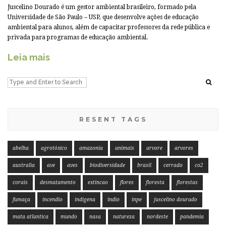
Juscelino Dourado é um gestor ambiental brasileiro, formado pela
Universidade de São Paulo – USP, que desenvolve ações de educação
ambiental para alunos, além de capacitar professores da rede pública e
privada para programas de educação ambiental.
Leia mais
RESENT TAGS
abelha
agrotóxico
amazonia
animais
arvore
arvores
australia
ave
aves
biodiversidade
brasil
cerrado
co2
corais
desmatamento
extincao
flores
floresta
florestas
fumaça
incendio
indigena
indio
inpe
juscelino dourado
mata atlantica
mundo
nasa
natureza
nordeste
pandemia