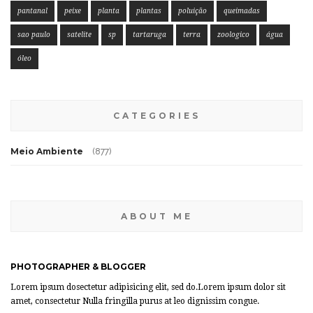
pantanal
peixe
planta
plantas
poluição
queimadas
sao paulo
satelite
sp
tartaruga
terra
zoologico
água
óleo
CATEGORIES
Meio Ambiente
(877)
ABOUT ME
PHOTOGRAPHER & BLOGGER
Lorem ipsum dosectetur adipisicing elit, sed do.Lorem ipsum dolor sit
amet, consectetur Nulla fringilla purus at leo dignissim congue.