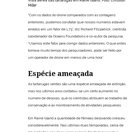
Vista aérea das tartarugas em Raine Island.
Foto: Christian
Miller
“Com os dados do drone comparados com as contagens
anteriores, pudemos constatar que nossos números estavam
errados em um fator de 1,73”, diz Richard Fitzpatrick, cientista
coordenador da Oceans Foundations e co-autor da pesquisa.
“Usamos este fator para corrigir dados anteriores. O que antes
tomava muito tempo dos pesquisadores, pode ser feito por
um operador de drone em menos de uma hora”.
Espécie ameaçada
As tartarugas verdes são uma espécie ameaçada de extinção,
mas nos últimos anos contatou-se um certo aumento no
número de desovas, que os cientistas atribuem ao trabalho de
conservação e ao monitoramento de atividades pesqueiras.
Em Raine Island a quantidade de fêmeas desovando cresceu
consideravelmente. Nas últimas duas temporadas, cerca de