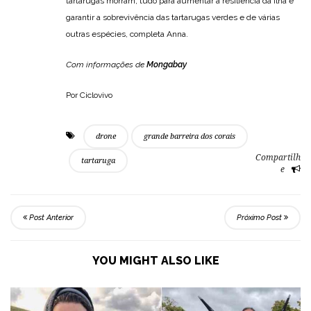
tartarugas morram, tudo para aumentar a resiliência da ilha e
garantir a sobrevivência das tartarugas verdes e de várias
outras espécies, completa Anna.
Com informações de
Mongabay
Por Ciclovivo
drone
grande barreira dos corais
Compartilh
tartaruga
e
Post Anterior
Próximo Post
YOU MIGHT ALSO LIKE