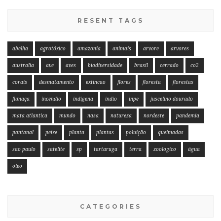
RESENT TAGS
abelha
agrotóxico
amazonia
animais
arvore
arvores
australia
ave
aves
biodiversidade
brasil
cerrado
co2
corais
desmatamento
extincao
flores
floresta
florestas
fumaça
incendio
indigena
indio
inpe
juscelino dourado
mata atlantica
mundo
nasa
natureza
nordeste
pandemia
pantanal
peixe
planta
plantas
poluição
queimadas
sao paulo
satelite
sp
tartaruga
terra
zoologico
água
óleo
CATEGORIES