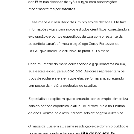
dos EUA nas décadas de 1960 e 1970 com observações
modernas feitas por satélites.
“Esse mapa é o resultado de um projeto de décadas. Ele traz
informações vitais para novos estudos científicos, conectando a
exploração de pontos específicos da Lua com o restante da
superfície lunar”, afirmou o o geólogo Corey Fortezzo, do
USGS, que liderou o estudo que produziu o mapa.
Cada milímetro do mapa corresponde a 5 quilômetros na lua,
sua escala é de 1 para 5.000.000. As cores representam os
tipos de rocha e a era em que elas se formaram, agregando
um pouco da história geológica do satélite.
Especialistas explicam que o amarelo, por exemplo, simboliza
solo do período copérnico, o atual, que teve início há 1 bilhão
de anos. Vermelho e roxo indicam solo de origem vulcânica.
O mapa da Lua em altíssima resolução é de domínio público e
pode ser explorado e baixado no
site do projeto
. Em