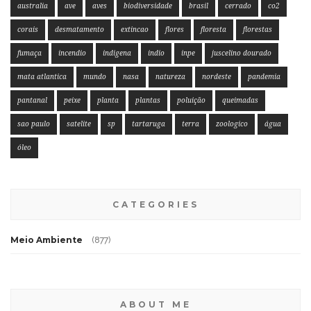
australia
ave
aves
biodiversidade
brasil
cerrado
co2
corais
desmatamento
extincao
flores
floresta
florestas
fumaça
incendio
indigena
indio
inpe
juscelino dourado
mata atlantica
mundo
nasa
natureza
nordeste
pandemia
pantanal
peixe
planta
plantas
poluição
queimadas
sao paulo
satelite
sp
tartaruga
terra
zoologico
água
óleo
CATEGORIES
Meio Ambiente
(877)
ABOUT ME