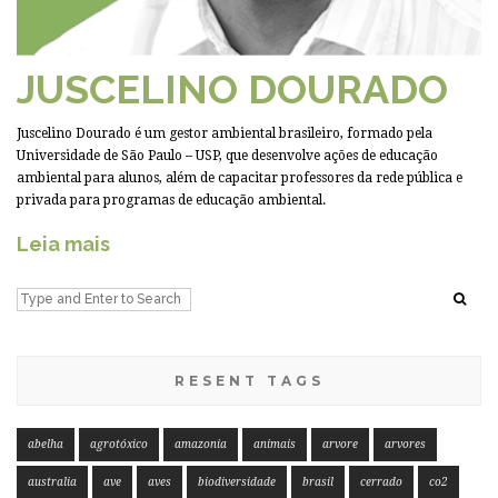
JUSCELINO DOURADO
Juscelino Dourado é um gestor ambiental brasileiro, formado pela
Universidade de São Paulo – USP, que desenvolve ações de educação
ambiental para alunos, além de capacitar professores da rede pública e
privada para programas de educação ambiental.
Leia mais
RESENT TAGS
abelha
agrotóxico
amazonia
animais
arvore
arvores
australia
ave
aves
biodiversidade
brasil
cerrado
co2