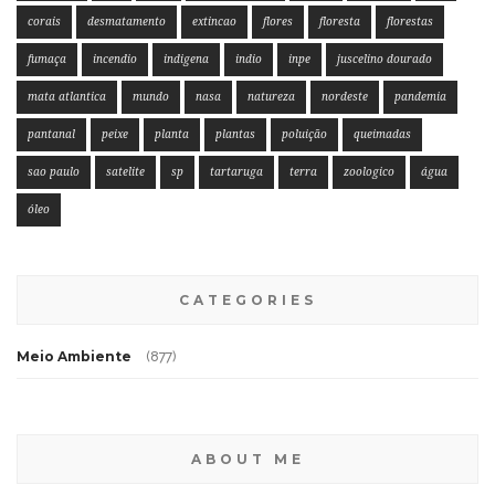
corais
desmatamento
extincao
flores
floresta
florestas
fumaça
incendio
indigena
indio
inpe
juscelino dourado
mata atlantica
mundo
nasa
natureza
nordeste
pandemia
pantanal
peixe
planta
plantas
poluição
queimadas
sao paulo
satelite
sp
tartaruga
terra
zoologico
água
óleo
CATEGORIES
Meio Ambiente
(877)
ABOUT ME