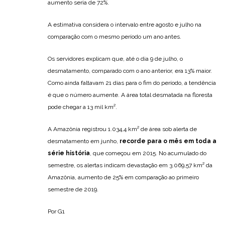
aumento seria de 72%.
A estimativa considera o intervalo entre agosto e julho na
comparação com o mesmo período um ano antes.
Os servidores explicam que, até o dia 9 de julho, o
desmatamento, comparado com o ano anterior, era 13% maior.
Como ainda faltavam 21 dias para o fim do período, a tendência
é que o número aumente. A área total desmatada na floresta
pode chegar a 13 mil km².
A Amazônia registrou 1.034,4 km² de área sob alerta de
desmatamento em junho,
recorde para o mês em toda a
série história
, que começou em 2015. No acumulado do
semestre, os alertas indicam devastação em 3.069,57 km² da
Amazônia, aumento de 25% em comparação ao primeiro
semestre de 2019.
Por G1