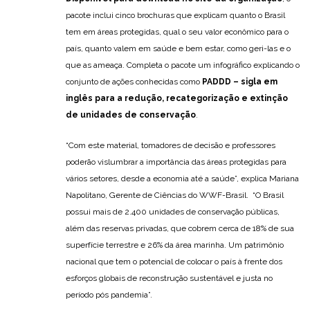
pacote inclui cinco brochuras que explicam quanto o Brasil
tem em áreas protegidas, qual o seu valor econômico para o
país, quanto valem em saúde e bem estar, como geri-las e o
que as ameaça. Completa o pacote um infográfico explicando o
conjunto de ações conhecidas como
PADDD – sigla em
inglês para a redução, recategorização e extinção
de unidades de conservação
.
“Com este material, tomadores de decisão e professores
poderão vislumbrar a importância das áreas protegidas para
vários setores, desde a economia até a saúde”, explica Mariana
Napolitano, Gerente de Ciências do WWF-Brasil. “O Brasil
possui mais de 2.400 unidades de conservação públicas,
além das reservas privadas, que cobrem cerca de 18% de sua
superfície terrestre e 26% da área marinha. Um patrimônio
nacional que tem o potencial de colocar o país à frente dos
esforços globais de reconstrução sustentável e justa no
período pós pandemia”.