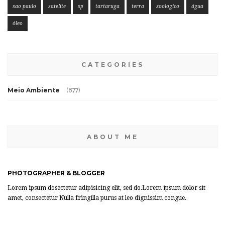
sao paulo
satelite
sp
tartaruga
terra
zoologico
água
óleo
CATEGORIES
Meio Ambiente
(877)
ABOUT ME
PHOTOGRAPHER & BLOGGER
Lorem ipsum dosectetur adipisicing elit, sed do.Lorem ipsum dolor sit
amet, consectetur Nulla fringilla purus at leo dignissim congue.