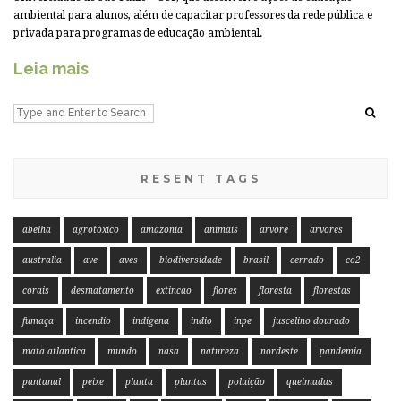
ambiental para alunos, além de capacitar professores da rede pública e
privada para programas de educação ambiental.
Leia mais
RESENT TAGS
abelha
agrotóxico
amazonia
animais
arvore
arvores
australia
ave
aves
biodiversidade
brasil
cerrado
co2
corais
desmatamento
extincao
flores
floresta
florestas
fumaça
incendio
indigena
indio
inpe
juscelino dourado
mata atlantica
mundo
nasa
natureza
nordeste
pandemia
pantanal
peixe
planta
plantas
poluição
queimadas