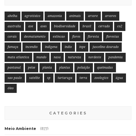
abelha
agrotóxico
amazonia
animais
arvore
arvores
australia
ave
aves
biodiversidade
brasil
cerrado
co2
corais
desmatamento
extincao
flores
floresta
florestas
fumaça
incendio
indigena
indio
inpe
juscelino dourado
mata atlantica
mundo
nasa
natureza
nordeste
pandemia
pantanal
peixe
planta
plantas
poluição
queimadas
sao paulo
satelite
sp
tartaruga
terra
zoologico
água
óleo
CATEGORIES
Meio Ambiente
(877)