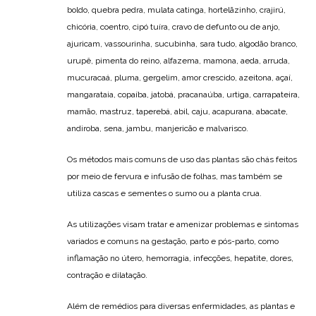
boldo, quebra pedra, mulata catinga, hortelãzinho, crajirú,
chicória, coentro, cipó tuíra, cravo de defunto ou de anjo,
ajuricam, vassourinha, sucubinha, sara tudo, algodão branco,
urupê, pimenta do reino, alfazema, mamona, aeda, arruda,
mucuracaá, pluma, gergelim, amor crescido, azeitona, açaí,
mangarataia, copaíba, jatobá, pracanaúba, urtiga, carrapateira,
mamão, mastruz, taperebá, abil, caju, acapurana, abacate,
andiroba, sena, jambu, manjericão e malvarisco.
Os métodos mais comuns de uso das plantas são chás feitos
por meio de fervura e infusão de folhas, mas também se
utiliza cascas e sementes o sumo ou a planta crua.
As utilizações visam tratar e amenizar problemas e sintomas
variados e comuns na gestação, parto e pós-parto, como
inflamação no útero, hemorragia, infecções, hepatite, dores,
contração e dilatação.
Além de remédios para diversas enfermidades, as plantas e