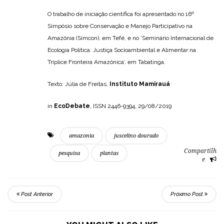
O trabalho de iniciação científica foi apresentado no 16º
Simpósio sobre Conservação e Manejo Participativo na
Amazônia (Simcon), em Tefé, e no ‘Seminário Internacional de
Ecologia Política: Justiça Socioambiental e Alimentar na
Tríplice Fronteira Amazônica’, em Tabatinga.
Texto: Júlia de Freitas,
Instituto Mamirauá
in
EcoDebate
, ISSN 2446-9394, 29/08/2019
amazonia
juscelino dourado
Compartilh
pesquisa
plantas
e
Post Anterior
Próximo Post