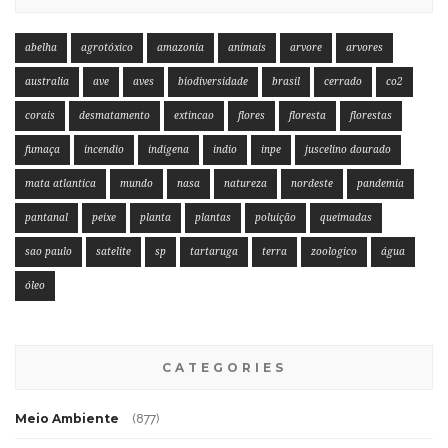
abelha
agrotóxico
amazonia
animais
arvore
arvores
australia
ave
aves
biodiversidade
brasil
cerrado
co2
corais
desmatamento
extincao
flores
floresta
florestas
fumaça
incendio
indigena
indio
inpe
juscelino dourado
mata atlantica
mundo
nasa
natureza
nordeste
pandemia
pantanal
peixe
planta
plantas
poluição
queimadas
sao paulo
satelite
sp
tartaruga
terra
zoologico
água
óleo
CATEGORIES
Meio Ambiente
(877)