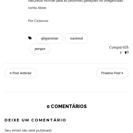
natureza incrível para as próximas gerações no Afeganistão”,
conta Abrar.
Por Ciclovivo
afeganistao
nacional
Compartilh
parque
e
Post Anterior
Próximo Post
0 COMENTÁRIOS
DEIXE UM COMENTÁRIO
Seu email não será publicado.