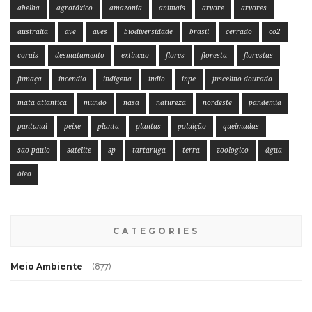
abelha
agrotóxico
amazonia
animais
arvore
arvores
australia
ave
aves
biodiversidade
brasil
cerrado
co2
corais
desmatamento
extincao
flores
floresta
florestas
fumaça
incendio
indigena
indio
inpe
juscelino dourado
mata atlantica
mundo
nasa
natureza
nordeste
pandemia
pantanal
peixe
planta
plantas
poluição
queimadas
sao paulo
satelite
sp
tartaruga
terra
zoologico
água
óleo
CATEGORIES
Meio Ambiente
(877)