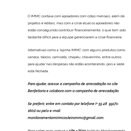
O IMMC contava com apoiadores com cotas mensais, além de
projetos e editais, mas com a crise atual os apoiadores não
estão conseguindo contribuir financeiramente, o que tem sido
bastante difícil para a equipe gerenciarem a crise financeira.
Alternativas como a ‘lojinha IMMC’ com alguns produtos como
caneca, blocos, camiseta, chapéu, chaveirinho, entre outros
para ajudar nas despesas não estão acontecendo, pois a sede
está fechada.
Para ajudar, acesse a
campanha de arrecadação no site
Benfeitoria
e colabora com a campanha de arrecadação
.
Se preferir, entre em contato por telefone (+ 55 48 99171-
1601) ou pelo e-mail
monitoramentomirimcosteirommc@gmail.com
.
Para saber mais acesse o
site
e
blog
Instituto Monitoramento