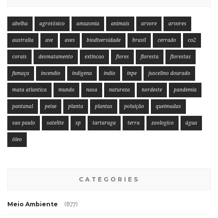
abelha
agrotóxico
amazonia
animais
arvore
arvores
australia
ave
aves
biodiversidade
brasil
cerrado
co2
corais
desmatamento
extincao
flores
floresta
florestas
fumaça
incendio
indigena
indio
inpe
juscelino dourado
mata atlantica
mundo
nasa
natureza
nordeste
pandemia
pantanal
peixe
planta
plantas
poluição
queimadas
sao paulo
satelite
sp
tartaruga
terra
zoologico
água
óleo
CATEGORIES
Meio Ambiente
(877)