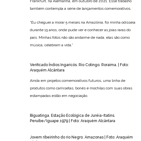
Frankfurt, na Alemanha, em outubro de 2021. Esse trabalho
também contempla a série de lançamentos comemorativos.
“Eu cheguei a morar 5 meses na Amazônia, foi minha odisseia
durante 15 anos, onde pude ver e conhecer as joias raras do
país. Minhas fotos não são andaime de nada, elas são como
música, celebram a vida.”
Verificado Índios Ingaricós. Rio Cotingo. Roraima. | Foto:
Araquém Alcântara
Ainda em projetos comemorativos futuros, uma linha de
produtos como camisetas, bonés e mochilas com suas obras
estampadas estão em negociação.
Biguatinga. Estação Ecológica de Juréia-Itatins.
Peruíbe/Iguape.1979 | Foto: Araquém Alcântara
Jovem ribeirinho do rio Negro. Amazonas | Foto: Araquém