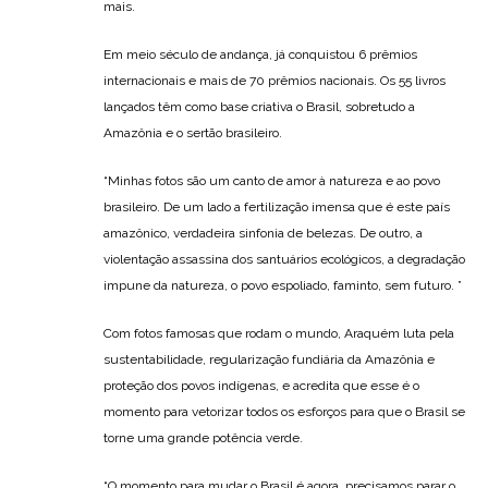
mais.
Em meio século de andança, já conquistou 6 prêmios
internacionais e mais de 70 prêmios nacionais. Os 55 livros
lançados têm como base criativa o Brasil, sobretudo a
Amazônia e o sertão brasileiro.
“Minhas fotos são um canto de amor à natureza e ao povo
brasileiro. De um lado a fertilização imensa que é este país
amazônico, verdadeira sinfonia de belezas. De outro, a
violentação assassina dos santuários ecológicos, a degradação
impune da natureza, o povo espoliado, faminto, sem futuro. ”
Com fotos famosas que rodam o mundo, Araquém luta pela
sustentabilidade, regularização fundiária da Amazônia e
proteção dos povos indígenas, e acredita que esse é o
momento para vetorizar todos os esforços para que o Brasil se
torne uma grande potência verde.
“O momento para mudar o Brasil é agora, precisamos parar o