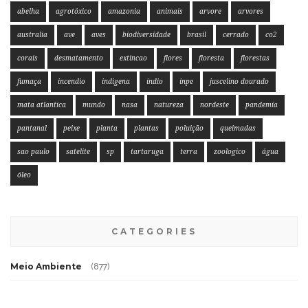
abelha
agrotóxico
amazonia
animais
arvore
arvores
australia
ave
aves
biodiversidade
brasil
cerrado
co2
corais
desmatamento
extincao
flores
floresta
florestas
fumaça
incendio
indigena
indio
inpe
juscelino dourado
mata atlantica
mundo
nasa
natureza
nordeste
pandemia
pantanal
peixe
planta
plantas
poluição
queimadas
sao paulo
satelite
sp
tartaruga
terra
zoologico
água
óleo
CATEGORIES
Meio Ambiente
(877)