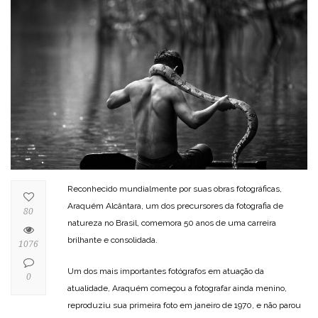
Reconhecido mundialmente por suas obras fotográficas,
Araquém Alcântara, um dos precursores da fotografia de
80
natureza no Brasil, comemora 50 anos de uma carreira
brilhante e consolidada.
1076
Um dos mais importantes fotógrafos em atuação da
0
atualidade, Araquém começou a fotografar ainda menino,
reproduziu sua primeira foto em janeiro de 1970, e não parou