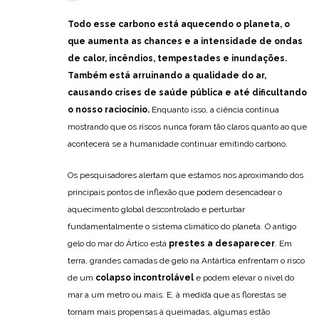
Todo esse carbono está aquecendo o planeta, o
que aumenta as chances e a intensidade de
ondas
de calor
,
incêndios
,
tempestades
e
inundações
.
Também está
arruinando a qualidade do ar
,
causando
crises de saúde pública
e até
dificultando
o nosso raciocínio
.
Enquanto isso, a ciência continua
mostrando que os riscos nunca foram tão claros quanto ao que
acontecerá se a humanidade continuar emitindo carbono.
Os pesquisadores alertam que estamos nos aproximando dos
principais pontos de inflexão que podem desencadear o
aquecimento global descontrolado e perturbar
fundamentalmente o sistema climático do planeta. O antigo
gelo do mar do Ártico está
prestes a desaparecer
. Em
terra, grandes camadas de gelo na Antártica enfrentam o risco
de um
colapso incontrolável
e podem elevar o nível do
mar a um metro ou mais. E, à medida que as florestas se
tornam mais propensas à queimadas, algumas estão