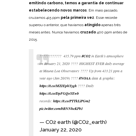
emitindo carbono, temos a garantia de continuar
estabelecendo novos marcos
. Em maio passado,
cruzamos 415 ppm
pela primeira vez
. Esse recorde
superou o anterior, que havíamos
atingido
apenas três
meses antes. Nunca havíamos
cruzado
400 ppm antes de
2015.
???????????? 415.79 ppm
#CO2
in Earth’s atmosphere
on January 21, 2020 ???? HIGHEST EVER daily average
at Mauna Loa Observatory ???? Up from 413.21 ppm a
year ago (Jan 20/19) ????
#NOAA
data & graphic:
https://t.co/MZIEphYygh
???? Daily
https://t.co/DpFGQoYEwb
records:
https://t.co/PTTkLiPGm2
pic.twitter.com/bBNNheKPb1
— CO2 earth (@CO2_earth)
January 22, 2020