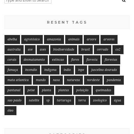
RESENT TAGS
abelha
agrotóxico
amazonia
animais
arvore
arvores
australia
ave
aves
biodiversidade
brasil
cerrado
co2
corais
desmatamento
extincao
flores
floresta
florestas
fumaça
incendio
indigena
indio
inpe
juscelino dourado
mata atlantica
mundo
nasa
natureza
nordeste
pandemia
pantanal
peixe
planta
plantas
poluição
queimadas
sao paulo
satelite
sp
tartaruga
terra
zoologico
água
óleo