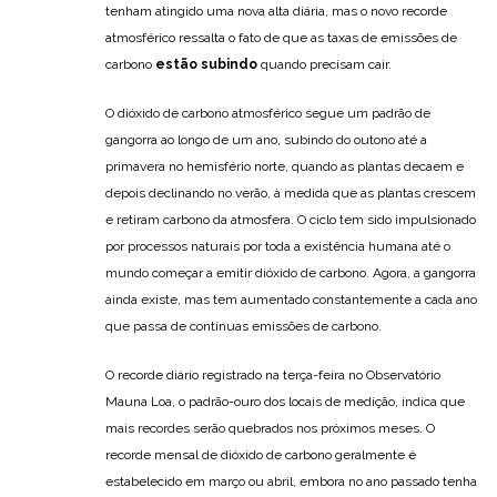
tenham atingido uma nova alta diária, mas o novo recorde
atmosférico ressalta o fato de que as taxas de emissões de
carbono
estão subindo
quando precisam cair.
O dióxido de carbono atmosférico segue um padrão de
gangorra ao longo de um ano, subindo do outono até a
primavera no hemisfério norte, quando as plantas decaem e
depois declinando no verão, à medida que as plantas crescem
e retiram carbono da atmosfera. O ciclo tem sido impulsionado
por processos naturais por toda a existência humana até o
mundo começar a emitir dióxido de carbono. Agora, a gangorra
ainda existe, mas tem aumentado constantemente a cada ano
que passa de contínuas emissões de carbono.
O recorde diário registrado na terça-feira no Observatório
Mauna Loa, o padrão-ouro dos locais de medição, indica que
mais recordes serão quebrados nos próximos meses. O
recorde mensal de dióxido de carbono geralmente é
estabelecido em março ou abril, embora no ano passado tenha