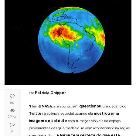
Por
Patrícia Gnipper
60
“Hey, @
NASA
, are you sure?”,
questionou
um usuário do
Twitter
à agência espacial quando ela
mostrou uma
1775
imagem de satélite
com fumaças visíveis do espaço,
provenientes das queimadas que vêm acontecendo na região
0
amazônica. Sim,
a NASA tem certeza do que está