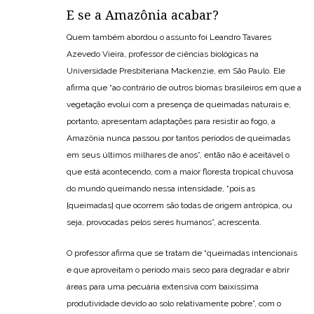
E se a Amazônia acabar?
Quem também abordou o assunto foi Leandro Tavares
Azevedo Vieira, professor de ciências biológicas na
Universidade Presbiteriana Mackenzie, em São Paulo. Ele
afirma que “ao contrário de outros biomas brasileiros em que a
vegetação evolui com a presença de queimadas naturais e,
portanto, apresentam adaptações para resistir ao fogo, a
Amazônia nunca passou por tantos períodos de queimadas
em seus últimos milhares de anos”, então não é aceitável o
que está acontecendo, com a maior floresta tropical chuvosa
do mundo queimando nessa intensidade, “pois as
[queimadas] que ocorrem são todas de origem antrópica, ou
seja, provocadas pelos seres humanos”, acrescenta.
O professor afirma que se tratam de “queimadas intencionais
e que aproveitam o período mais seco para degradar e abrir
áreas para uma pecuária extensiva com baixíssima
produtividade devido ao solo relativamente pobre”, com o