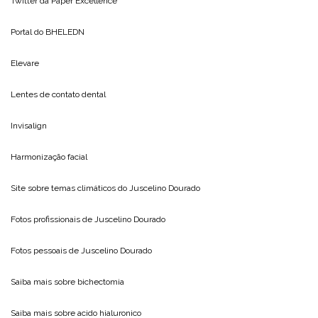
Twitter da
Paper Excellence
Portal do
BHELEDN
Elevare
Lentes de contato dental
Invisalign
Harmonização facial
Site sobre temas climáticos do
Juscelino Dourado
Fotos profissionais de
Juscelino Dourado
Fotos pessoais de
Juscelino Dourado
Saiba mais sobre
bichectomia
Saiba mais sobre
acido hialuronico