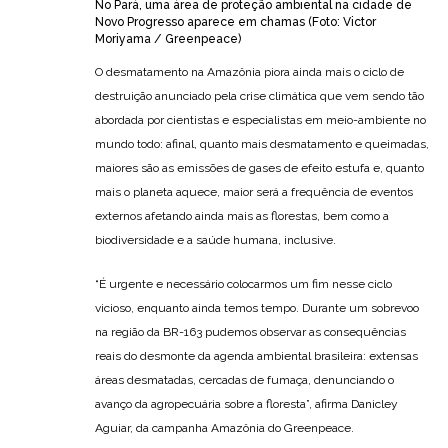
No Pará, uma área de proteção ambiental na cidade de
Novo Progresso aparece em chamas (Foto: Victor
Moriyama / Greenpeace)
O desmatamento na Amazônia piora ainda mais o ciclo de
destruição anunciado pela crise climática que vem sendo tão
abordada por cientistas e especialistas em meio-ambiente no
mundo todo: afinal, quanto mais desmatamento e queimadas,
maiores são as emissões de gases de efeito estufa e, quanto
mais o planeta aquece, maior será a frequência de eventos
externos afetando ainda mais as florestas, bem como a
biodiversidade e a saúde humana, inclusive.
“É urgente e necessário colocarmos um fim nesse ciclo
vicioso, enquanto ainda temos tempo. Durante um sobrevoo
na região da BR-163 pudemos observar as consequências
reais do desmonte da agenda ambiental brasileira: extensas
áreas desmatadas, cercadas de fumaça, denunciando o
avanço da agropecuária sobre a floresta”, afirma Danicley
Aguiar, da campanha Amazônia do Greenpeace.