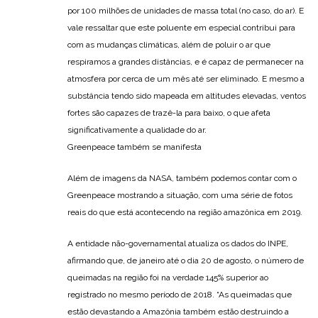
por 100 milhões de unidades de massa total (no caso, do ar). E
vale ressaltar que este poluente em especial contribui para
com as mudanças climáticas, além de poluir o ar que
respiramos a grandes distâncias, e é capaz de permanecer na
atmosfera por cerca de um mês até ser eliminado. E mesmo a
substância tendo sido mapeada em altitudes elevadas, ventos
fortes são capazes de trazê-la para baixo, o que afeta
significativamente a qualidade do ar.
Greenpeace também se manifesta
Além de imagens da NASA, também podemos contar com o
Greenpeace mostrando a situação, com uma série de fotos
reais do que está acontecendo na região amazônica em 2019.
A entidade não-governamental atualiza os dados do INPE,
afirmando que, de janeiro até o dia 20 de agosto, o número de
queimadas na região foi na verdade 145% superior ao
registrado no mesmo período de 2018. “As queimadas que
estão devastando a Amazônia também estão destruindo a