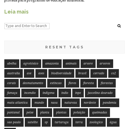
privada para programas de educação ambiental.
Leia mais
RESENT TAGS
abelha
agrotóxico
amazonia
animais
arvore
arvores
australia
ave
aves
biodiversidade
brasil
cerrado
co2
corais
desmatamento
extincao
flores
floresta
florestas
fumaça
incendio
indigena
indio
inpe
juscelino dourado
mata atlantica
mundo
nasa
natureza
nordeste
pandemia
pantanal
peixe
planta
plantas
poluição
queimadas
sao paulo
satelite
sp
tartaruga
terra
zoologico
água