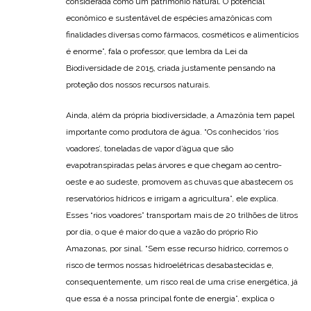
considerada como um patrimônio natural. O potencial
econômico e sustentável de espécies amazônicas com
finalidades diversas como fármacos, cosméticos e alimentícios
é enorme”, fala o professor, que lembra da Lei da
Biodiversidade de 2015, criada justamente pensando na
proteção dos nossos recursos naturais.
Ainda, além da própria biodiversidade, a Amazônia tem papel
importante como produtora de água. “Os conhecidos ‘rios
voadores’, toneladas de vapor d’água que são
evapotranspiradas pelas árvores e que chegam ao centro-
oeste e ao sudeste, promovem as chuvas que abastecem os
reservatórios hídricos e irrigam a agricultura”, ele explica.
Esses “rios voadores” transportam mais de 20 trilhões de litros
por dia, o que é maior do que a vazão do próprio Rio
Amazonas, por sinal. “Sem esse recurso hídrico, corremos o
risco de termos nossas hidroelétricas desabastecidas e,
consequentemente, um risco real de uma crise energética, já
que essa é a nossa principal fonte de energia”, explica o