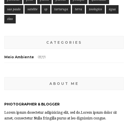
sao paulo
satelite
sp
tartaruga
terra
zoologico
água
óleo
CATEGORIES
Meio Ambiente
(877)
ABOUT ME
PHOTOGRAPHER & BLOGGER
Lorem ipsum dosectetur adipisicing elit, sed do.Lorem ipsum dolor sit
amet, consectetur Nulla fringilla purus at leo dignissim congue.