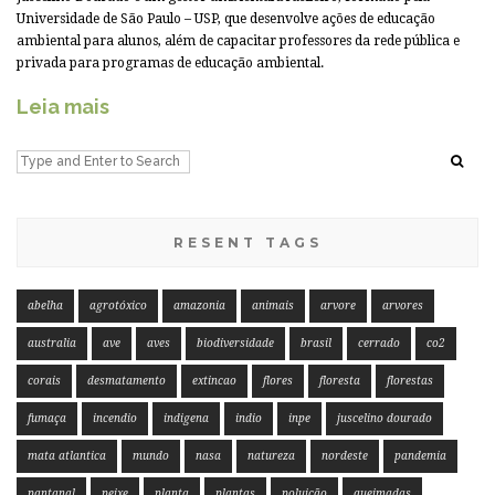
Universidade de São Paulo – USP, que desenvolve ações de educação
ambiental para alunos, além de capacitar professores da rede pública e
privada para programas de educação ambiental.
Leia mais
RESENT TAGS
abelha
agrotóxico
amazonia
animais
arvore
arvores
australia
ave
aves
biodiversidade
brasil
cerrado
co2
corais
desmatamento
extincao
flores
floresta
florestas
fumaça
incendio
indigena
indio
inpe
juscelino dourado
mata atlantica
mundo
nasa
natureza
nordeste
pandemia
pantanal
peixe
planta
plantas
poluição
queimadas