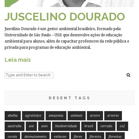
JUSCELINO DOURADO
Juscelino Dourado é um gestor ambiental brasileiro, formado pela
Universidade de São Paulo – USP, que desenvolve ações de educação
ambiental para alunos, além de capacitar professores da rede pública e
privada para programas de educação ambiental.
Leia mais
RESENT TAGS
abelha
agrotóxico
amazonia
animais
arvore
arvores
australia
ave
aves
biodiversidade
brasil
cerrado
co2
corais
desmatamento
extincao
flores
floresta
florestas