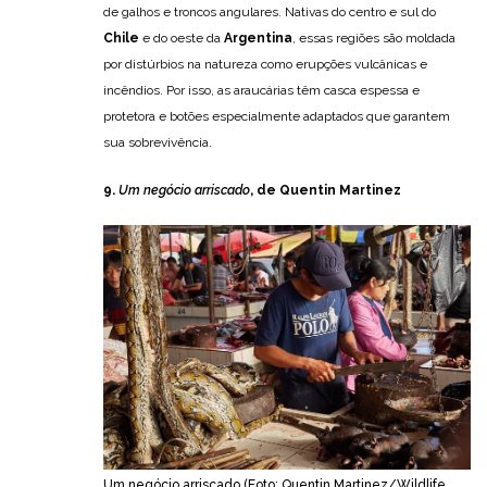
de galhos e troncos angulares. Nativas do centro e sul do
Chile
e do oeste da
Argentina
, essas regiões são moldada
por distúrbios na natureza como erupções vulcânicas e
incêndios. Por isso, as araucárias têm casca espessa e
protetora e botões especialmente adaptados que garantem
sua sobrevivência.
9.
Um negócio arriscado
, de Quentin Martinez
Um negócio arriscado (Foto: Quentin Martinez/Wildlife