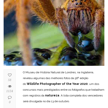
O Museu de História Natural de Londres, na Inglaterra,
revelou algumas das melhores fotos da 56ª edição
58
do
Wildlife Photographer of the Year 2020
, um dos
concursos mais prestigiados entre os fotógrafos que trabalham
1124
com registros da
natureza
. A lista completa dos vencedores
será divulgada no dia 13 de outubro.
0