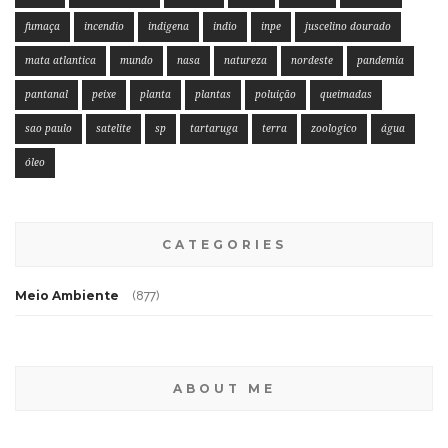
fumaça
incendio
indigena
indio
inpe
juscelino dourado
mata atlantica
mundo
nasa
natureza
nordeste
pandemia
pantanal
peixe
planta
plantas
poluição
queimadas
sao paulo
satelite
sp
tartaruga
terra
zoologico
água
óleo
CATEGORIES
Meio Ambiente
(877)
ABOUT ME