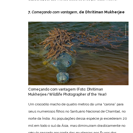
7.
Começando com vantagem
, de Dhritiman Mukherjee
Começando com vantagem (Foto: Dhritiman
Mukherjee/Wildlife Photographer of the Year)
Um crocodilo macho de quatro metros dá uma “carona” para
seus numerosos filhos no Santuário Nacional de Chambal, no
norte da Índia. As populações dessa espécie já excederam 20
mil em todo o sul da Ásia, mas diminuíram drasticamente no
século passado por conta das mudanças nos fluxos dos