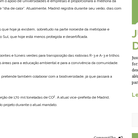
 com o apoio de universidades e empresas e proporcionará a melhoria da
e “ilha de calor”. Atualmente, Madrid registra durante seu verão, dias com
 que hoje já existem, sobretudo na parte noroeste da metrópole e
o Sul, que hoje está menos protegida e desertificada.
ntes e túneis verdes para transposição das rodovias R-3 e A-3 e trilhos
Jus
das áreas para a educação ambiental e para a convivência da comunidade.
for
des
ra pretende também colaborar com a biodiversidade, já que passará a
alé
par
Le
2
orção de 170 mil toneladas de CO
. A atual vice-prefeita de Madrid,
do projeto durante o atual mandato.