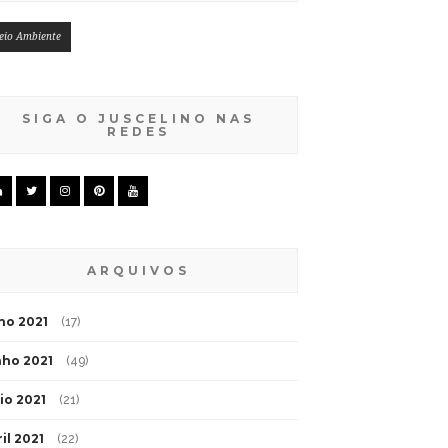
eio Ambiente
SIGA O JUSCELINO NAS
REDES
ARQUIVOS
lho 2021
(17)
nho 2021
(49)
io 2021
(21)
il 2021
(22)