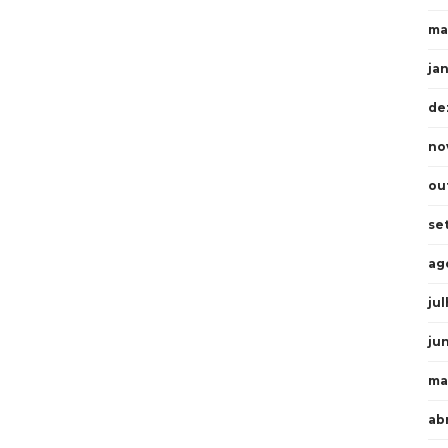
ma
ja
de
no
ou
se
ag
ju
ju
ma
ab