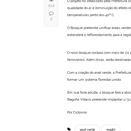
O projeto foi idealizado pela Prefeitura
854
qualidade do ar e diminuição do efeito d
temperaturas perto dos 40º C.
0
O Bosque pretende unificar áreas verdes
estenderá o reflorestamento para a regiã
O novo bosque contará com mais de 20 po
ferroviários. Além disso, serão destina
Com a criação do anel verde, a Prefeitu
formar um sistema florestal unido.
Em sua fase adulta, o bosque fará a abs
Begoña Villacis pretende implantar 1/3 
Por Ciclovivo
anel verde
madri