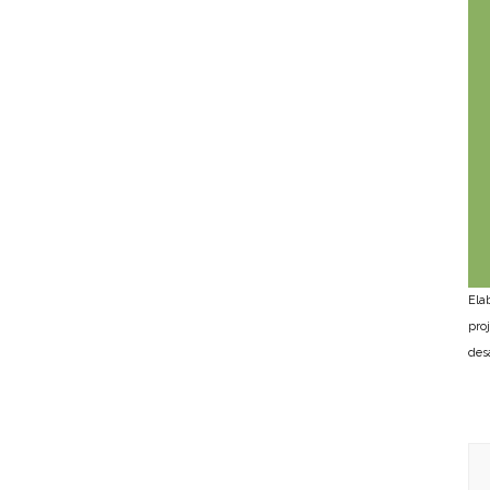
Ela
pro
des