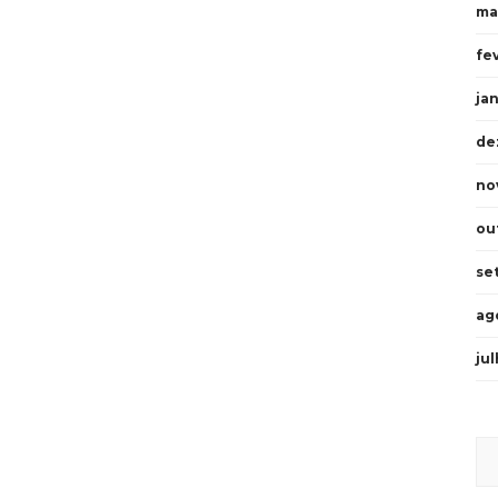
ma
fe
ja
de
no
ou
se
ag
ju