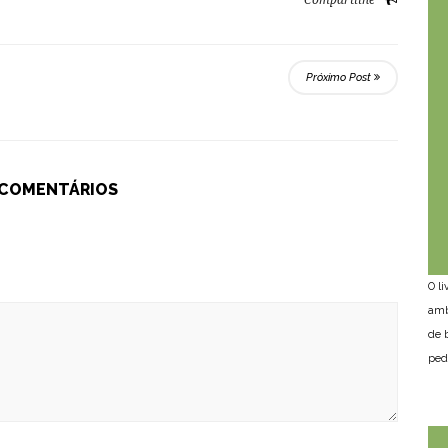
Compartilhe
Próximo Post
 COMENTÁRIOS
O l
amb
de 
ped