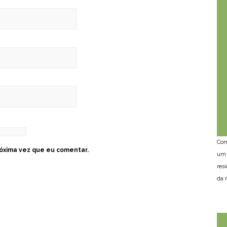
Com
óxima vez que eu comentar.
um 
res
da n