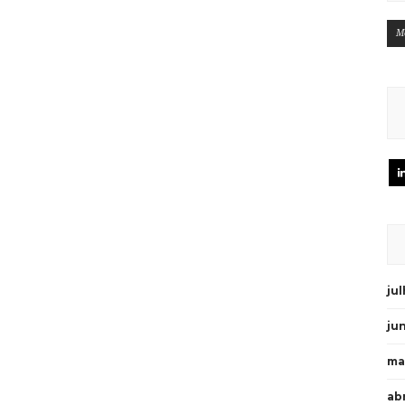
M
ju
ju
ma
abr