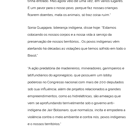
tinha entrado. Mas agora veio de uma vez, em vários lugares.
É um pavor para o nosso povo, porque faz nossas crianças
ficarem doentes, mata os animais, só traz coisa ruim.”
Sonia Guajajara, liderança indígena, disse hoje: “Estamos
colocando os nossos corpos e a nossa vida à serviço da
preservação de nossos territórios… Os povos indígenas vêm
alertando há décadas as violações que temos sofrido em todo o
Brasil.”
“A ação predatória de madeireiros, mineradores, garimpeiros e
latifundiários do agronegócio, que possuem um lobby
poderoso no Congresso nacional com mais de 200 deputados
sob sua influência; além de projetos relacionados a grandes
empreendimentos, como as hidrelétricas, são ameaças que
vem se aprofundando terrivelmente sob o governo anti-
indígena de Jair Bolsonaro, que normaliza, incita e empodera a
violência contra o meio ambiente e contra nós, povos indígenas
e o nossos territórios.”