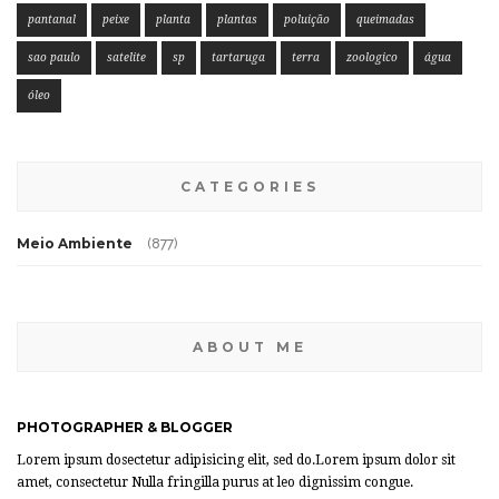
pantanal
peixe
planta
plantas
poluição
queimadas
sao paulo
satelite
sp
tartaruga
terra
zoologico
água
óleo
CATEGORIES
Meio Ambiente
(877)
ABOUT ME
PHOTOGRAPHER & BLOGGER
Lorem ipsum dosectetur adipisicing elit, sed do.Lorem ipsum dolor sit
amet, consectetur Nulla fringilla purus at leo dignissim congue.