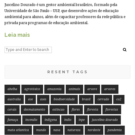
Juscelino Dourado é um gestor ambiental brasileiro, formado pela
Universidade de São Paulo – USP, que desenvolve ações de educação
ambiental para alunos, além de capacitar professores da rede pública e
privada para programas de educação ambiental.
Leia mais
RESENT TAGS
abelha
agrotóxico
amazonia
animais
arvore
arvores
australia
ave
aves
biodiversidade
brasil
cerrado
co2
corais
desmatamento
extincao
flores
floresta
florestas
fumaça
incendio
indigena
indio
inpe
juscelino dourado
mata atlantica
mundo
nasa
natureza
nordeste
pandemia