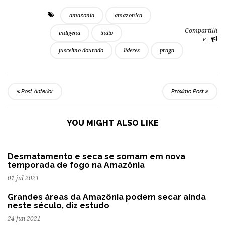
amazonia
amazonica
Compartilh
indigena
indio
e
juscelino dourado
líderes
praga
Post Anterior
Próximo Post
YOU MIGHT ALSO LIKE
Desmatamento e seca se somam em nova
temporada de fogo na Amazônia
01 jul 2021
Grandes áreas da Amazônia podem secar ainda
neste século, diz estudo
24 jun 2021