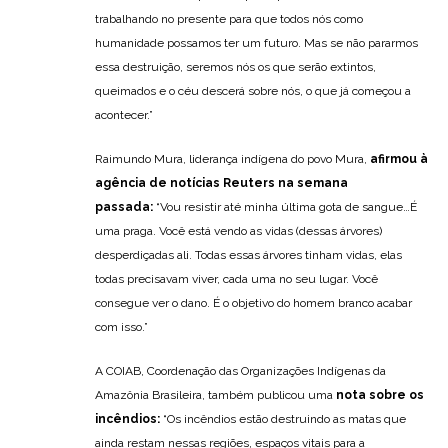
trabalhando no presente para que todos nós como
humanidade possamos ter um futuro. Mas se não pararmos
essa destruição, seremos nós os que serão extintos,
queimados e o céu descerá sobre nós, o que já começou a
acontecer.”
Raimundo Mura, liderança indígena do povo Mura,
afirmou à
agência de notícias Reuters na semana
passada:
“Vou resistir até minha última gota de sangue…É
uma praga. Você está vendo as vidas (dessas árvores)
desperdiçadas ali. Todas essas árvores tinham vidas, elas
todas precisavam viver, cada uma no seu lugar. Você
consegue ver o dano. É o objetivo do homem branco acabar
com isso.”
A COIAB, Coordenação das Organizações Indígenas da
Amazônia Brasileira, também publicou uma
nota sobre os
incêndios:
“Os incêndios estão destruindo as matas que
ainda restam nessas regiões, espaços vitais para a